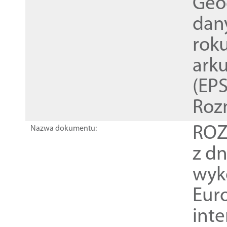
Geod
dan
rok
ark
(EPS
Roz
ROZ
Nazwa dokumentu:
z dn
wyk
Euro
inte