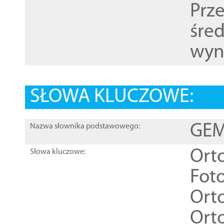
Prz
śre
wyn
SŁOWA KLUCZOWE:
GEME
Nazwa słownika podstawowego:
Ort
Słowa kluczowe:
Foto
Ort
Ort