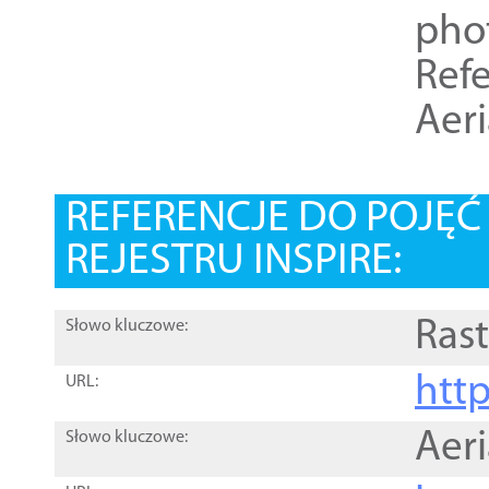
pho
Refe
Aer
REFERENCJE DO POJĘ
REJESTRU INSPIRE:
Rast
Słowo kluczowe:
htt
URL:
Aer
Słowo kluczowe: