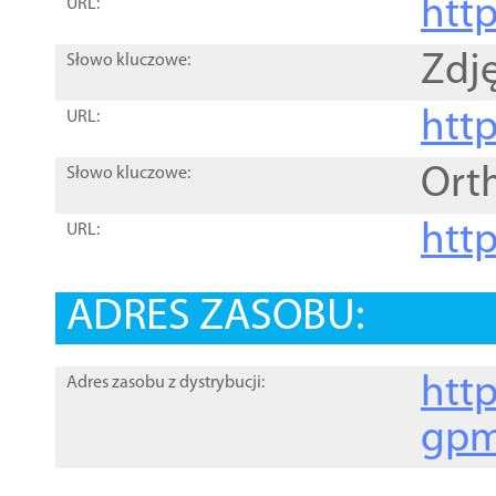
htt
URL:
Zdję
Słowo kluczowe:
htt
URL:
Ort
Słowo kluczowe:
http
URL:
ADRES ZASOBU:
http
Adres zasobu z dystrybucji:
gpm