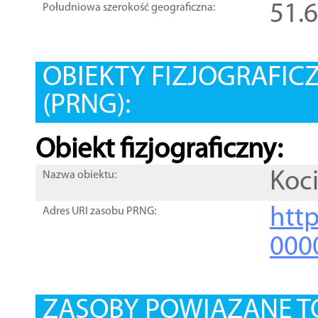
51.
Południowa szerokość geograficzna:
OBIEKTY FIZJOGRAFIC
(PRNG):
Obiekt fizjograficzny:
Koci
Nazwa obiektu:
http
Adres URI zasobu PRNG:
000
ZASOBY POWIĄZANE T