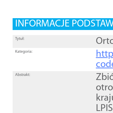
INFORMACJE PODSTA
Orto
Tytuł:
http
Kategoria:
cod
Zbi
Abstrakt:
otr
kra
LPI