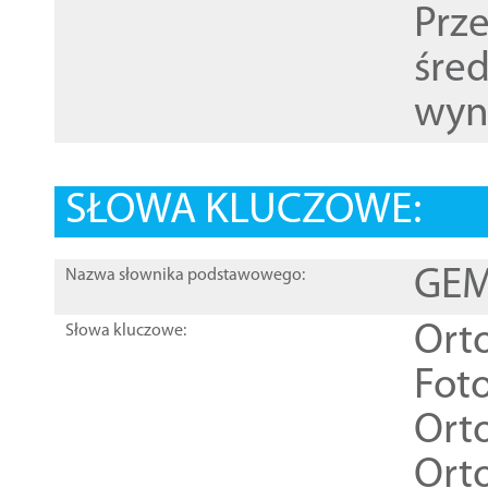
Prz
śre
wyn
SŁOWA KLUCZOWE:
GEME
Nazwa słownika podstawowego:
Ort
Słowa kluczowe:
Foto
Ort
Ort