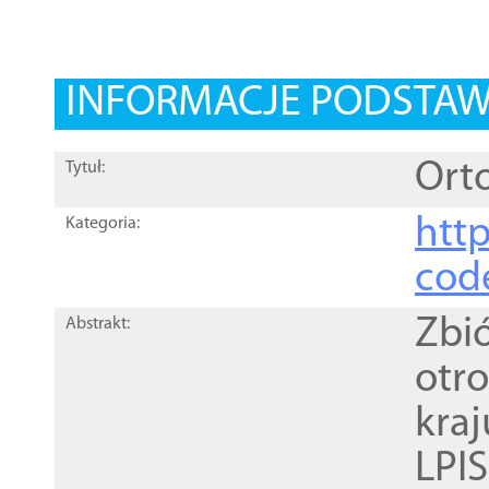
INFORMACJE PODSTA
Orto
Tytuł:
http
Kategoria:
cod
Zbi
Abstrakt:
otr
kra
LPI