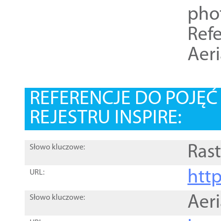
pho
Refe
Aer
REFERENCJE DO POJĘ
REJESTRU INSPIRE:
Rast
Słowo kluczowe:
htt
URL:
Aer
Słowo kluczowe: