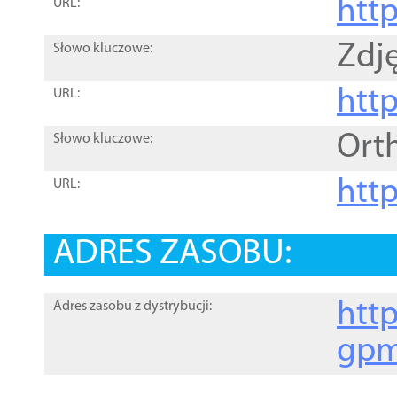
htt
URL:
Zdję
Słowo kluczowe:
htt
URL:
Ort
Słowo kluczowe:
http
URL:
ADRES ZASOBU:
http
Adres zasobu z dystrybucji:
gpm