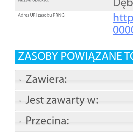
Dęb
Nazwa obiektu:
http
Adres URI zasobu PRNG:
000
ZASOBY POWIĄZANE T
Zawiera:
Jest zawarty w:
Przecina: