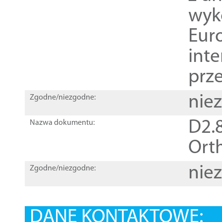
wyk
Euro
inte
prz
nie
Zgodne/niezgodne:
D2.8
Nazwa dokumentu:
Orth
nie
Zgodne/niezgodne:
DANE KONTAKTOWE: