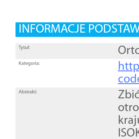
INFORMACJE PODSTA
Orto
Tytuł:
http
Kategoria:
cod
Zbi
Abstrakt:
otr
kra
ISO