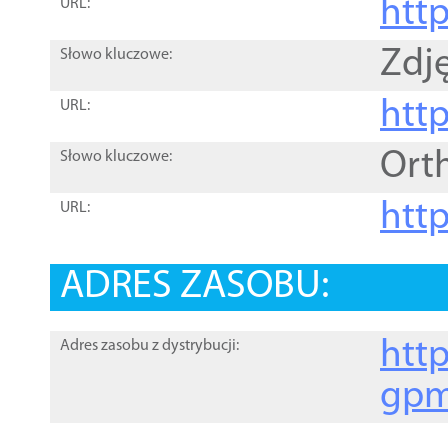
htt
URL:
Zdję
Słowo kluczowe:
htt
URL:
Ort
Słowo kluczowe:
http
URL:
ADRES ZASOBU:
http
Adres zasobu z dystrybucji:
gpm