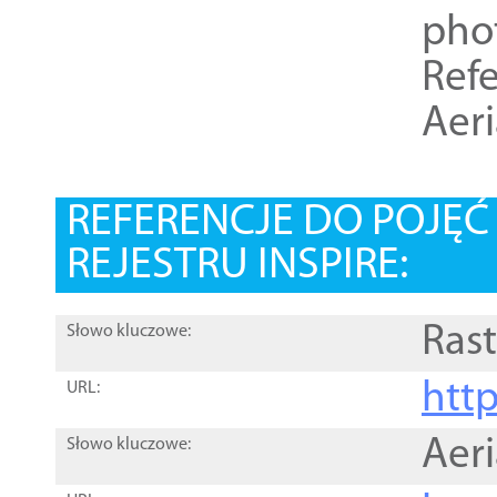
pho
Refe
Aer
REFERENCJE DO POJĘ
REJESTRU INSPIRE:
Rast
Słowo kluczowe:
htt
URL:
Aer
Słowo kluczowe: