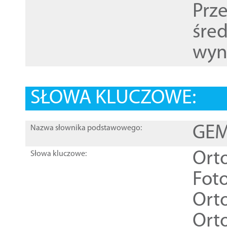
Prz
śre
wyn
SŁOWA KLUCZOWE:
GEME
Nazwa słownika podstawowego:
Ort
Słowa kluczowe:
Foto
Ort
Ort