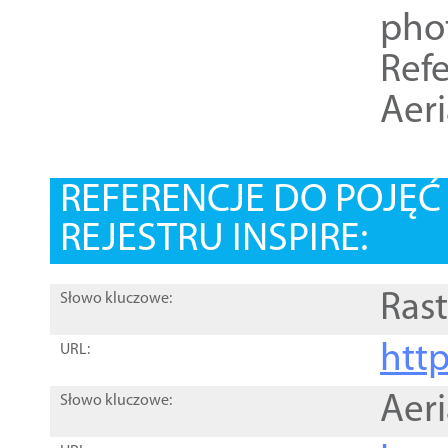
pho
Refe
Aer
REFERENCJE DO POJĘ
REJESTRU INSPIRE:
Rast
Słowo kluczowe:
htt
URL:
Aer
Słowo kluczowe: