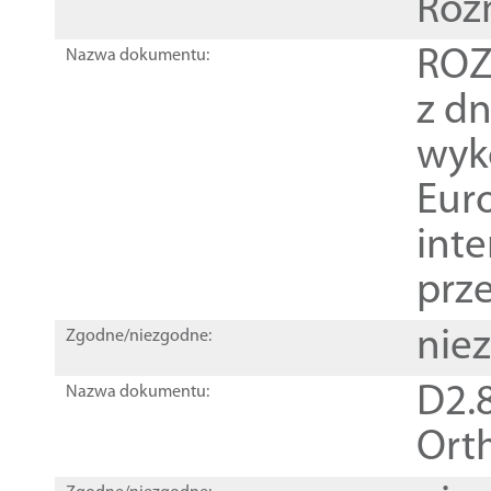
Roz
ROZ
Nazwa dokumentu:
z dn
wyk
Euro
inte
prz
nie
Zgodne/niezgodne:
D2.8
Nazwa dokumentu:
Orth