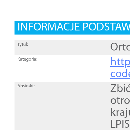
INFORMACJE PODSTA
Orto
Tytuł:
http
Kategoria:
cod
Zbi
Abstrakt:
otr
kra
LPI