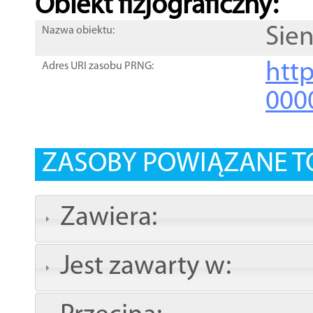
Obiekt fizjograficzny:
Sien
Nazwa obiektu:
http
Adres URI zasobu PRNG:
000
ZASOBY POWIĄZANE T
Zawiera:
Jest zawarty w: