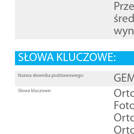
Prz
śre
wyn
SŁOWA KLUCZOWE:
GEME
Nazwa słownika podstawowego:
Ort
Słowa kluczowe:
Foto
Ort
Ort