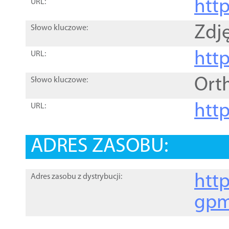
htt
URL:
Zdję
Słowo kluczowe:
htt
URL:
Ort
Słowo kluczowe:
http
URL:
ADRES ZASOBU:
http
Adres zasobu z dystrybucji:
gpm