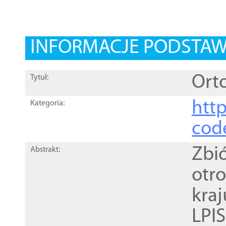
INFORMACJE PODSTA
Orto
Tytuł:
http
Kategoria:
cod
Zbi
Abstrakt:
otr
kra
LPI