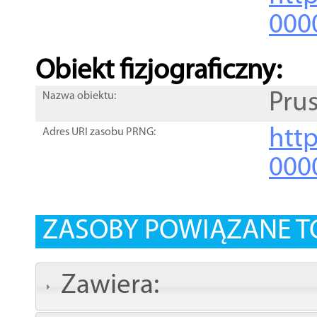
000
Obiekt fizjograficzny:
Pru
Nazwa obiektu:
http
Adres URI zasobu PRNG:
000
ZASOBY POWIĄZANE T
Zawiera: