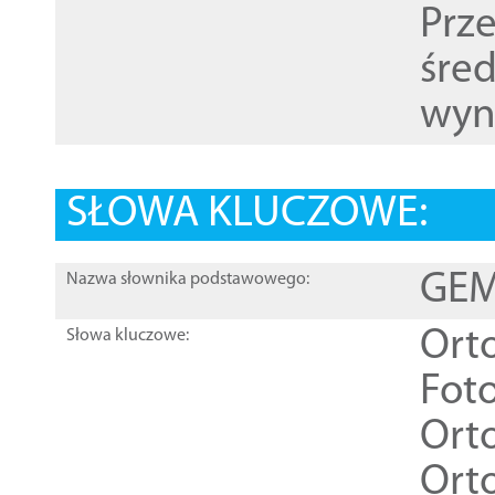
Prz
śre
wyn
SŁOWA KLUCZOWE:
GEME
Nazwa słownika podstawowego:
Ort
Słowa kluczowe:
Foto
Ort
Ort