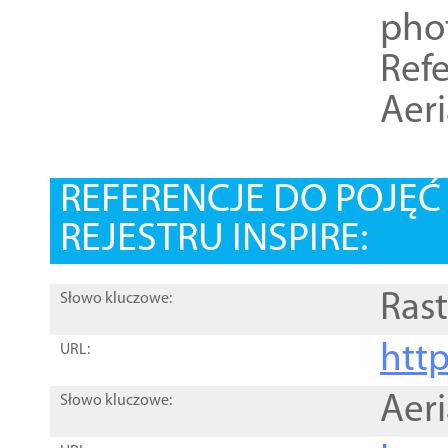
pho
Refe
Aer
REFERENCJE DO POJĘ
REJESTRU INSPIRE:
Rast
Słowo kluczowe:
htt
URL:
Aer
Słowo kluczowe: