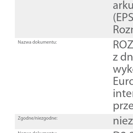
ark
(EPS
Roz
ROZ
Nazwa dokumentu:
z dn
wyk
Euro
inte
prz
nie
Zgodne/niezgodne: