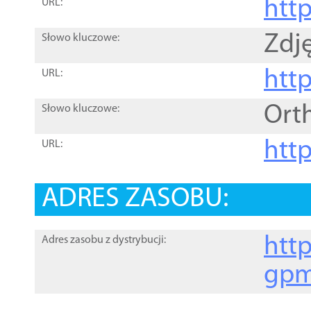
htt
URL:
Zdję
Słowo kluczowe:
htt
URL:
Ort
Słowo kluczowe:
http
URL:
ADRES ZASOBU:
http
Adres zasobu z dystrybucji:
gpm