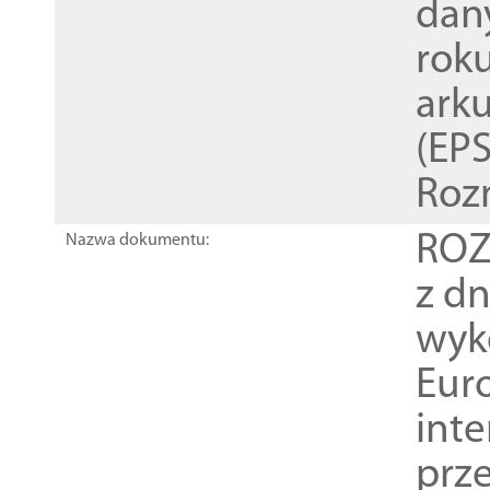
dan
rok
ark
(EPS
Roz
ROZ
Nazwa dokumentu:
z dn
wyk
Euro
inte
prz