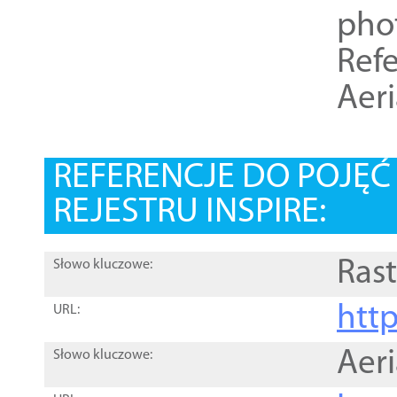
pho
Refe
Aer
REFERENCJE DO POJĘ
REJESTRU INSPIRE:
Rast
Słowo kluczowe:
htt
URL:
Aer
Słowo kluczowe: