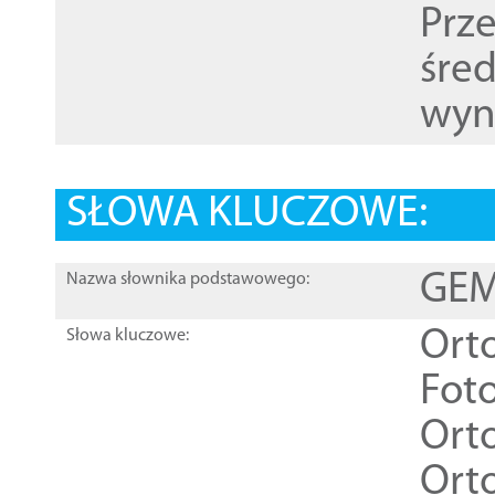
Prz
śre
wyn
SŁOWA KLUCZOWE:
GEME
Nazwa słownika podstawowego:
Ort
Słowa kluczowe:
Foto
Ort
Ort