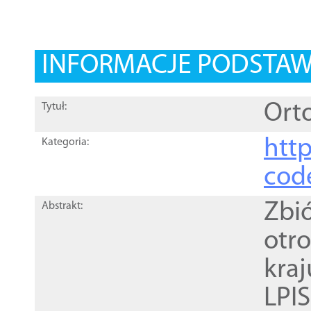
INFORMACJE PODSTA
Orto
Tytuł:
http
Kategoria:
cod
Zbi
Abstrakt:
otr
kra
LPI