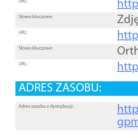
htt
URL:
Zdję
Słowo kluczowe:
htt
URL:
Ort
Słowo kluczowe:
http
URL:
ADRES ZASOBU:
http
Adres zasobu z dystrybucji:
gpm