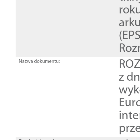
rok
ark
(EPS
Roz
ROZ
Nazwa dokumentu:
z dn
wyk
Euro
inte
prz