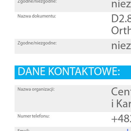
nie
Zgodne/niezgodne:
D2.8
Nazwa dokumentu:
Orth
nie
Zgodne/niezgodne:
DANE KONTAKTOWE:
Cen
Nazwa organizacji:
i Ka
+48
Numer telefonu: