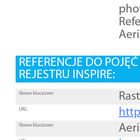
pho
Refe
Aer
REFERENCJE DO POJĘ
REJESTRU INSPIRE:
Rast
Słowo kluczowe:
htt
URL:
Aer
Słowo kluczowe: