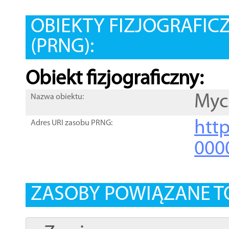
OBIEKTY FIZJOGRAFIC
(PRNG):
Obiekt fizjograficzny:
Myc
Nazwa obiektu:
http
Adres URI zasobu PRNG:
000
ZASOBY POWIĄZANE T