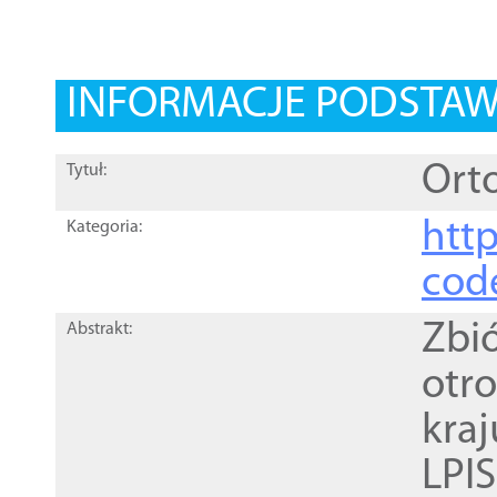
INFORMACJE PODSTA
Orto
Tytuł:
http
Kategoria:
cod
Zbi
Abstrakt:
otr
kra
LPI