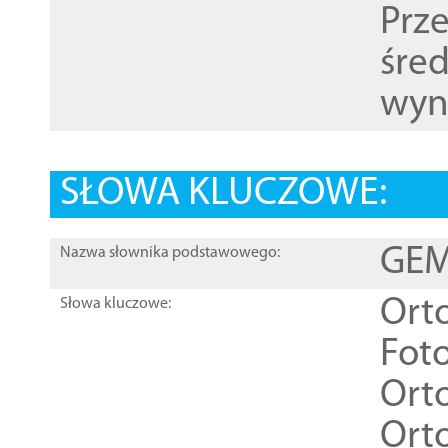
Prz
śre
wyn
SŁOWA KLUCZOWE:
GEME
Nazwa słownika podstawowego:
Ort
Słowa kluczowe:
Foto
Ort
Ort