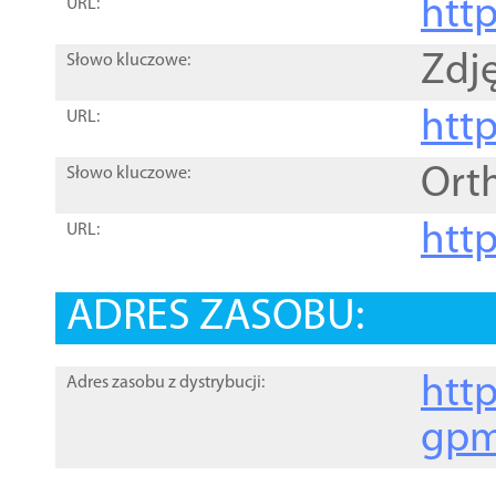
htt
URL:
Zdję
Słowo kluczowe:
htt
URL:
Ort
Słowo kluczowe:
http
URL:
ADRES ZASOBU:
http
Adres zasobu z dystrybucji:
gpm