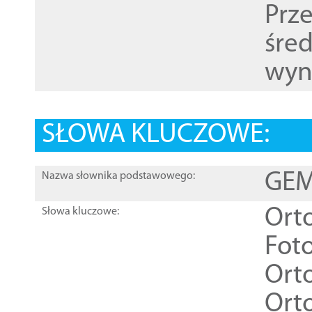
Prz
śre
wyn
SŁOWA KLUCZOWE:
GEME
Nazwa słownika podstawowego:
Ort
Słowa kluczowe:
Foto
Ort
Ort