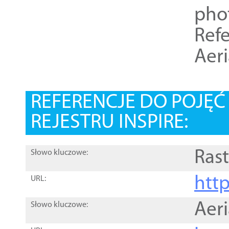
pho
Refe
Aer
REFERENCJE DO POJĘ
REJESTRU INSPIRE:
Rast
Słowo kluczowe:
htt
URL:
Aer
Słowo kluczowe: