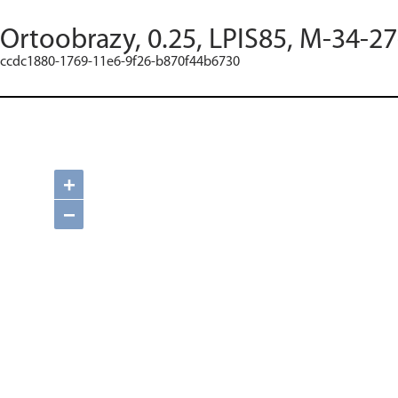
Ortoobrazy, 0.25, LPIS85, M-34-27
ccdc1880-1769-11e6-9f26-b870f44b6730
+
−