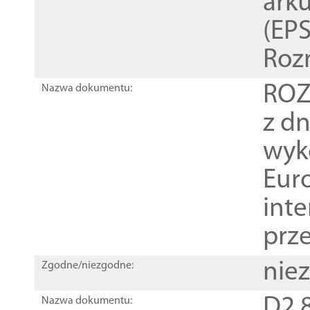
ark
(EPS
Roz
ROZ
Nazwa dokumentu:
z dn
wyk
Euro
inte
prz
nie
Zgodne/niezgodne:
D2.8
Nazwa dokumentu: