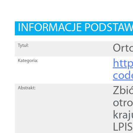
INFORMACJE PODSTA
Orto
Tytuł:
http
Kategoria:
cod
Zbi
Abstrakt:
otr
kra
LPI