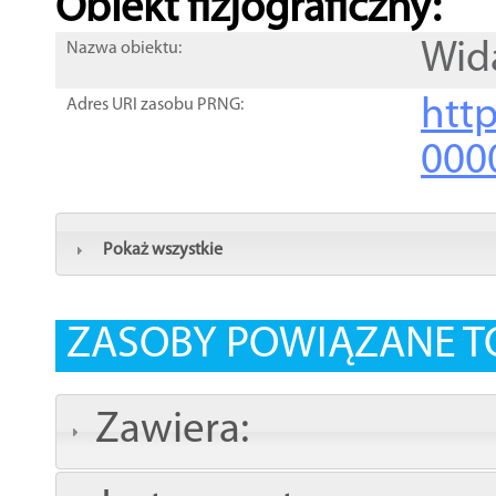
Obiekt fizjograficzny:
Wid
Nazwa obiektu:
http
Adres URI zasobu PRNG:
000
Pokaż wszystkie
ZASOBY POWIĄZANE T
Zawiera: