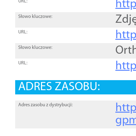
htt
URL:
Zdję
Słowo kluczowe:
htt
URL:
Ort
Słowo kluczowe:
http
URL:
ADRES ZASOBU:
http
Adres zasobu z dystrybucji:
gpm