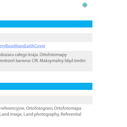
ageryBaseMapsEarthCover
bszaru całego kraju. Ortofotomapy
zestrzeń barwna: CIR. Maksymalny błąd średni
referencyjne
,
Ortofotogram
,
Ortofotomapa
Land image
,
Land photography
,
Referential