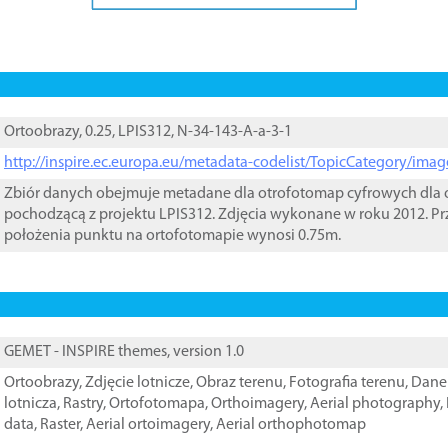
Ortoobrazy, 0.25, LPIS312, N-34-143-A-a-3-1
http://inspire.ec.europa.eu/metadata-codelist/TopicCategory/im
Zbiór danych obejmuje metadane dla otrofotomap cyfrowych dla o
pochodzącą z projektu LPIS312. Zdjęcia wykonane w roku 2012. Pr
położenia punktu na ortofotomapie wynosi 0.75m.
GEMET - INSPIRE themes, version 1.0
Ortoobrazy
,
Zdjęcie lotnicze
,
Obraz terenu
,
Fotografia terenu
,
Dane 
lotnicza
,
Rastry
,
Ortofotomapa
,
Orthoimagery
,
Aerial photography
,
data
,
Raster
,
Aerial ortoimagery
,
Aerial orthophotomap