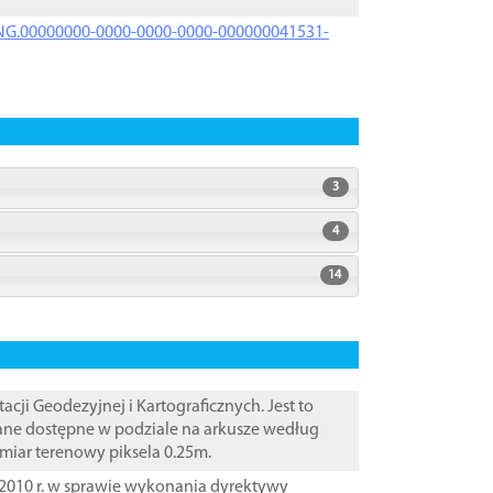
PRNG.00000000-0000-0000-0000-000000041531-
3
4
14
i Geodezyjnej i Kartograficznych. Jest to
Dane dostępne w podziale na arkusze według
zmiar terenowy piksela 0.25m.
2010 r. w sprawie wykonania dyrektywy