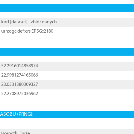
kod [
dataset
] - zbiór danych
urn:ogc:def:crs:EPSG::2180
52.2916014858974
22.9981274165066
23.0331380309327
52.2708975036962
ASOBU (PRNG):
Horoszki Duże