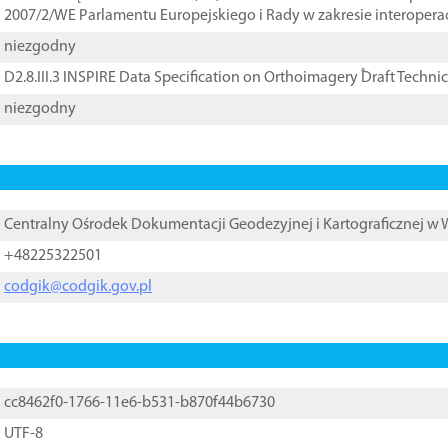
2007/2/WE Parlamentu Europejskiego i Rady w zakresie interopera
niezgodny
D2.8.III.3 INSPIRE Data Specification on Orthoimagery ֠Draft Techni
niezgodny
Centralny Ośrodek Dokumentacji Geodezyjnej i Kartograficznej w
+48225322501
codgik@codgik.gov.pl
cc8462f0-1766-11e6-b531-b870f44b6730
UTF-8