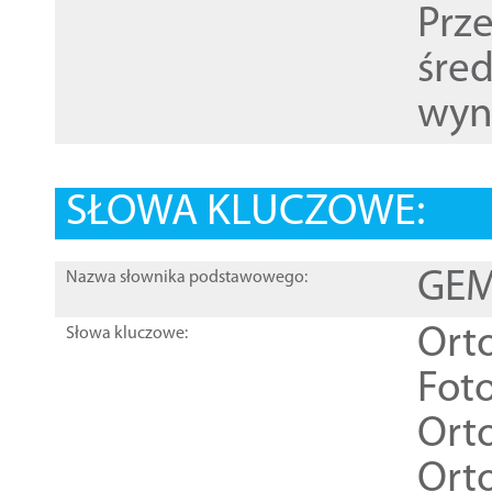
Prz
śre
wyn
SŁOWA KLUCZOWE:
GEME
Nazwa słownika podstawowego:
Ort
Słowa kluczowe:
Foto
Ort
Ort