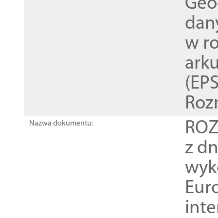
Geod
dan
w r
ark
(EPS
Roz
ROZ
Nazwa dokumentu:
z dn
wyk
Euro
inte