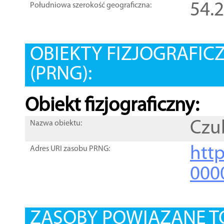
54.
Południowa szerokość geograficzna:
OBIEKTY FIZJOGRAFIC
(PRNG):
Obiekt fizjograficzny:
Czu
Nazwa obiektu:
http
Adres URI zasobu PRNG:
000
ZASOBY POWIĄZANE T