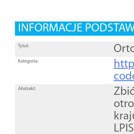
INFORMACJE PODSTA
Orto
Tytuł:
http
Kategoria:
cod
Zbi
Abstrakt:
otr
kra
LPI