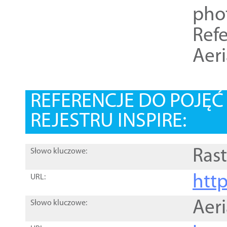
pho
Refe
Aer
REFERENCJE DO POJĘ
REJESTRU INSPIRE:
Rast
Słowo kluczowe:
htt
URL:
Aer
Słowo kluczowe: