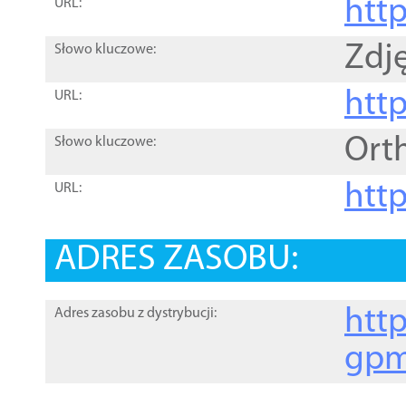
htt
URL:
Zdję
Słowo kluczowe:
htt
URL:
Ort
Słowo kluczowe:
http
URL:
ADRES ZASOBU:
http
Adres zasobu z dystrybucji:
gpm