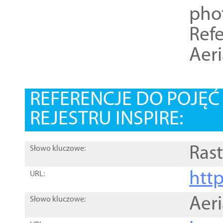
pho
Refe
Aer
REFERENCJE DO POJĘ
REJESTRU INSPIRE:
Rast
Słowo kluczowe:
htt
URL:
Aer
Słowo kluczowe: