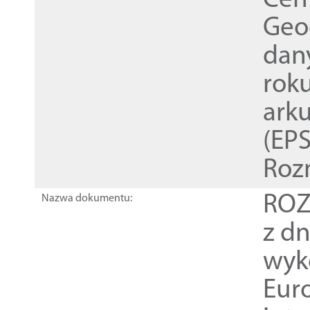
Cen
Geod
dan
rok
ark
(EPS
Roz
ROZ
Nazwa dokumentu:
z dn
wyk
Euro