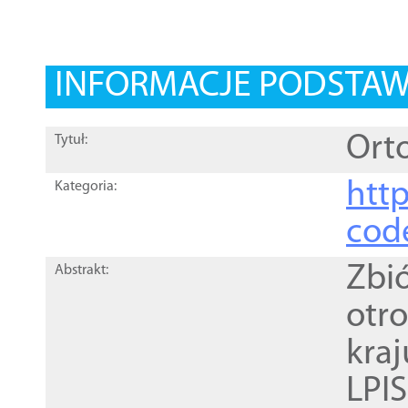
INFORMACJE PODSTA
Orto
Tytuł:
http
Kategoria:
cod
Zbi
Abstrakt:
otr
kra
LPI