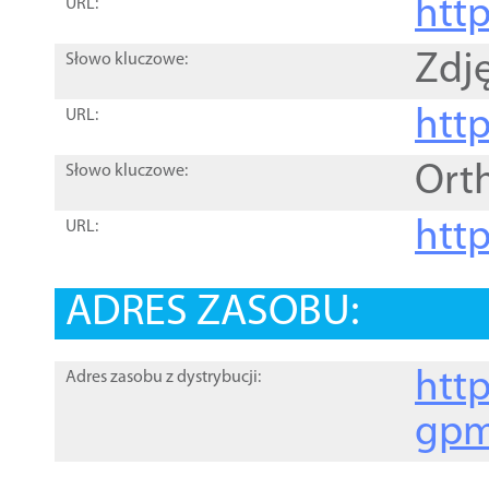
htt
URL:
Zdję
Słowo kluczowe:
htt
URL:
Ort
Słowo kluczowe:
http
URL:
ADRES ZASOBU:
http
Adres zasobu z dystrybucji:
gpm