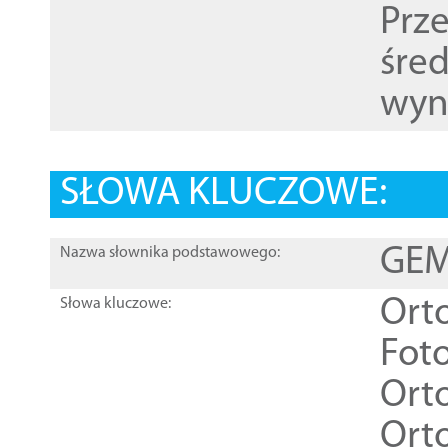
Prz
śre
wyn
SŁOWA KLUCZOWE:
GEME
Nazwa słownika podstawowego:
Ort
Słowa kluczowe:
Foto
Ort
Ort