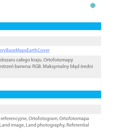
ageryBaseMapsEarthCover
bszaru całego kraju. Ortofotomapy
estrzeń barwna: RGB. Maksymalny błąd średni
referencyjne
,
Ortofotogram
,
Ortofotomapa
Land image
,
Land photography
,
Referential