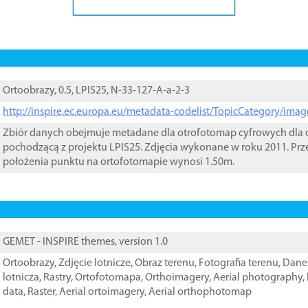
Ortoobrazy, 0.5, LPIS25, N-33-127-A-a-2-3
http://inspire.ec.europa.eu/metadata-codelist/TopicCategory/im
Zbiór danych obejmuje metadane dla otrofotomap cyfrowych dla o
pochodzącą z projektu LPIS25. Zdjęcia wykonane w roku 2011. Prz
położenia punktu na ortofotomapie wynosi 1.50m.
GEMET - INSPIRE themes, version 1.0
Ortoobrazy
,
Zdjęcie lotnicze
,
Obraz terenu
,
Fotografia terenu
,
Dane 
lotnicza
,
Rastry
,
Ortofotomapa
,
Orthoimagery
,
Aerial photography
,
data
,
Raster
,
Aerial ortoimagery
,
Aerial orthophotomap