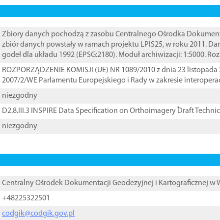
Zbiory danych pochodzą z zasobu Centralnego Ośrodka Dokumentacj
zbiór danych powstały w ramach projektu LPIS25, w roku 2011. D
godeł dla układu 1992 (EPSG:2180). Moduł archiwizacji: 1:5000. Ro
ROZPORZĄDZENIE KOMISJI (UE) NR 1089/2010 z dnia 23 listopada 
2007/2/WE Parlamentu Europejskiego i Rady w zakresie interopera
niezgodny
D2.8.III.3 INSPIRE Data Specification on Orthoimagery ֠Draft Techni
niezgodny
Centralny Ośrodek Dokumentacji Geodezyjnej i Kartograficznej w
+48225322501
codgik@codgik.gov.pl