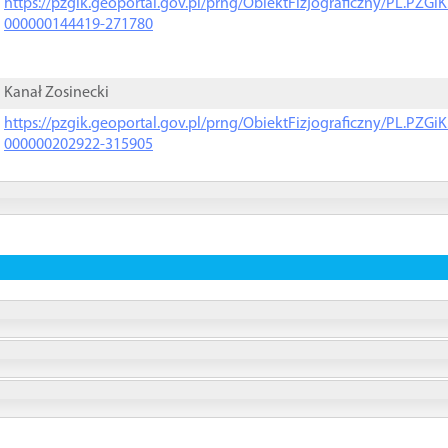
https://pzgik.geoportal.gov.pl/prng/ObiektFizjograficzny/PL.PZG
000000144419-271780
Kanał Zosinecki
https://pzgik.geoportal.gov.pl/prng/ObiektFizjograficzny/PL.PZG
000000202922-315905