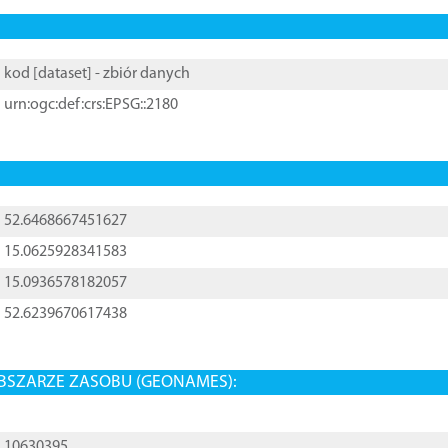
kod [
dataset
] - zbiór danych
urn:ogc:def:crs:EPSG::2180
52.6468667451627
15.0625928341583
15.0936578182057
52.6239670617438
BSZARZE ZASOBU (GEONAMES):
10630395