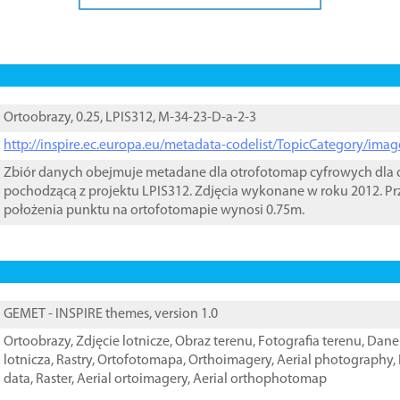
Ortoobrazy, 0.25, LPIS312, M-34-23-D-a-2-3
http://inspire.ec.europa.eu/metadata-codelist/TopicCategory/im
Zbiór danych obejmuje metadane dla otrofotomap cyfrowych dla o
pochodzącą z projektu LPIS312. Zdjęcia wykonane w roku 2012. Pr
położenia punktu na ortofotomapie wynosi 0.75m.
GEMET - INSPIRE themes, version 1.0
Ortoobrazy
,
Zdjęcie lotnicze
,
Obraz terenu
,
Fotografia terenu
,
Dane 
lotnicza
,
Rastry
,
Ortofotomapa
,
Orthoimagery
,
Aerial photography
,
data
,
Raster
,
Aerial ortoimagery
,
Aerial orthophotomap