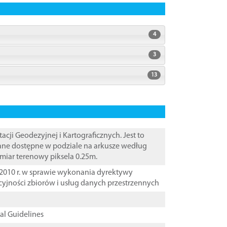
4
3
13
i Geodezyjnej i Kartograficznych. Jest to
Dane dostępne w podziale na arkusze według
zmiar terenowy piksela 0.25m.
2010 r. w sprawie wykonania dyrektywy
cyjności zbiorów i usług danych przestrzennych
cal Guidelines