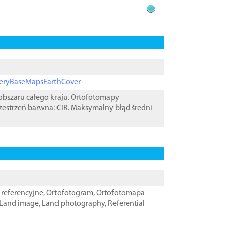
ageryBaseMapsEarthCover
bszaru całego kraju. Ortofotomapy
zestrzeń barwna: CIR. Maksymalny błąd średni
referencyjne
,
Ortofotogram
,
Ortofotomapa
Land image
,
Land photography
,
Referential