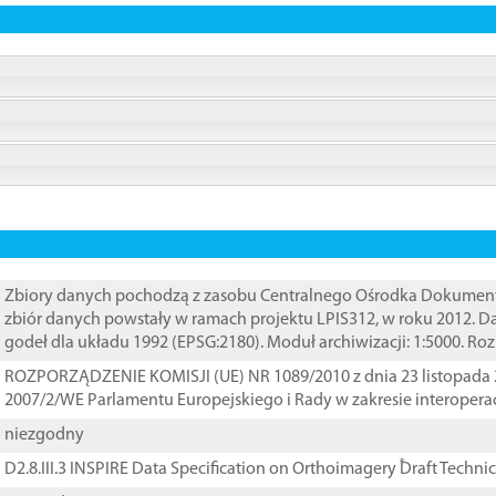
Zbiory danych pochodzą z zasobu Centralnego Ośrodka Dokumentacj
zbiór danych powstały w ramach projektu LPIS312, w roku 2012. 
godeł dla układu 1992 (EPSG:2180). Moduł archiwizacji: 1:5000. Ro
ROZPORZĄDZENIE KOMISJI (UE) NR 1089/2010 z dnia 23 listopada 
2007/2/WE Parlamentu Europejskiego i Rady w zakresie interopera
niezgodny
D2.8.III.3 INSPIRE Data Specification on Orthoimagery ֠Draft Techni