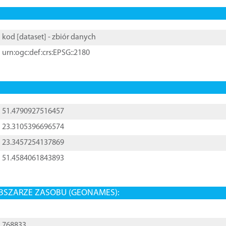
kod [
dataset
] - zbiór danych
urn:ogc:def:crs:EPSG::2180
51.4790927516457
23.3105396696574
23.3457254137869
51.4584061843893
BSZARZE ZASOBU (GEONAMES):
768833