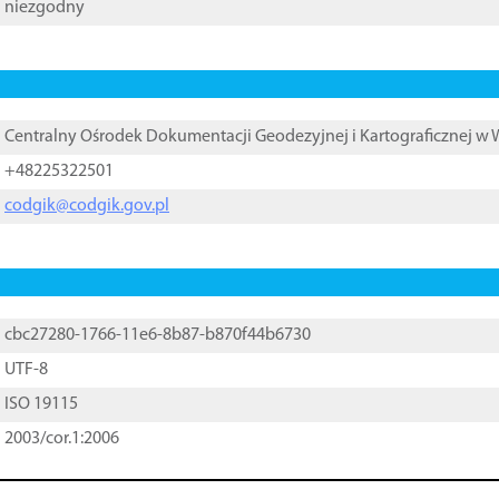
niezgodny
Centralny Ośrodek Dokumentacji Geodezyjnej i Kartograficznej w
+48225322501
codgik@codgik.gov.pl
cbc27280-1766-11e6-8b87-b870f44b6730
UTF-8
ISO 19115
2003/cor.1:2006