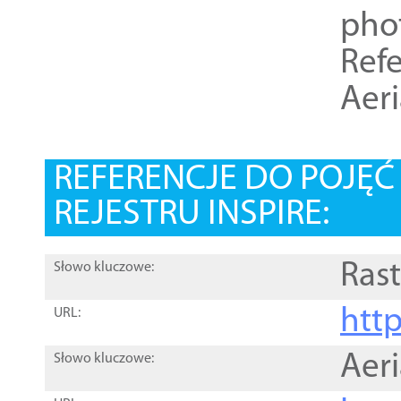
pho
Refe
Aer
REFERENCJE DO POJĘ
REJESTRU INSPIRE:
Rast
Słowo kluczowe:
htt
URL:
Aer
Słowo kluczowe: