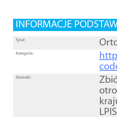
INFORMACJE PODSTA
Orto
Tytuł:
http
Kategoria:
cod
Zbi
Abstrakt:
otr
kra
LPI