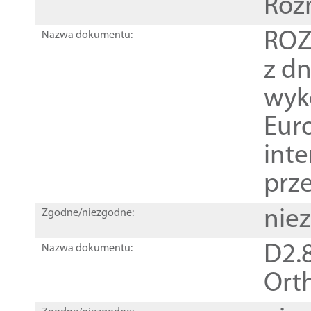
Roz
ROZ
Nazwa dokumentu:
z dn
wyk
Euro
inte
prz
nie
Zgodne/niezgodne:
D2.8
Nazwa dokumentu:
Orth