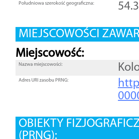
54.
Południowa szerokość geograficzna:
MIEJSCOWOŚCI ZAWART
Miejscowość:
Kolo
Nazwa miejscowości:
htt
Adres URI zasobu PRNG:
000
OBIEKTY FIZJOGRAFIC
(PRNG):