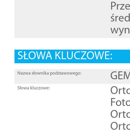
Prz
śre
wyn
SŁOWA KLUCZOWE:
GEME
Nazwa słownika podstawowego:
Ort
Słowa kluczowe:
Foto
Ort
Ort