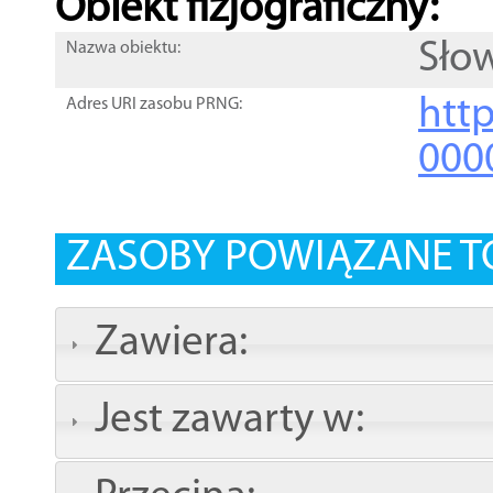
Obiekt fizjograficzny:
Sło
Nazwa obiektu:
http
Adres URI zasobu PRNG:
000
ZASOBY POWIĄZANE T
Zawiera:
Jest zawarty w: