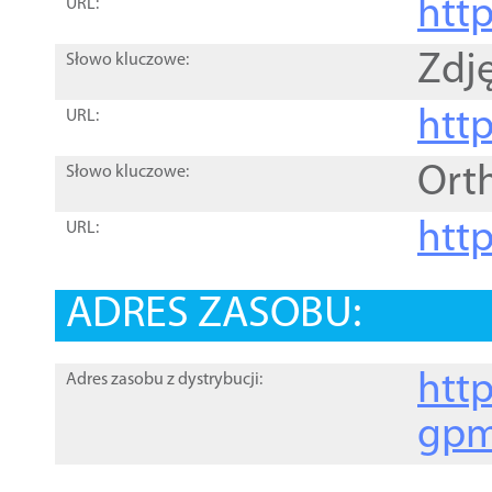
htt
URL:
Zdję
Słowo kluczowe:
htt
URL:
Ort
Słowo kluczowe:
http
URL:
ADRES ZASOBU:
http
Adres zasobu z dystrybucji:
gpm