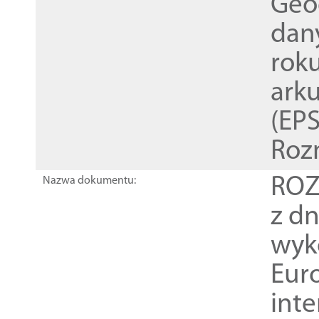
Geod
dan
rok
ark
(EPS
Roz
ROZ
Nazwa dokumentu:
z dn
wyk
Euro
inte