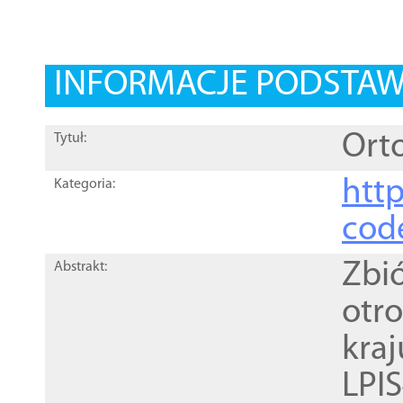
INFORMACJE PODSTA
Orto
Tytuł:
http
Kategoria:
cod
Zbi
Abstrakt:
otr
kra
LPI