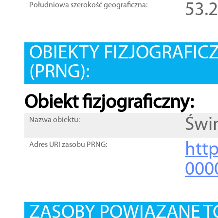
53.
Południowa szerokość geograficzna:
OBIEKTY FIZJOGRAFIC
(PRNG):
Obiekt fizjograficzny:
Świ
Nazwa obiektu:
http
Adres URI zasobu PRNG:
000
ZASOBY POWIĄZANE T