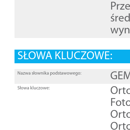
Prz
śre
wyn
SŁOWA KLUCZOWE:
GEME
Nazwa słownika podstawowego:
Ort
Słowa kluczowe:
Foto
Ort
Ort