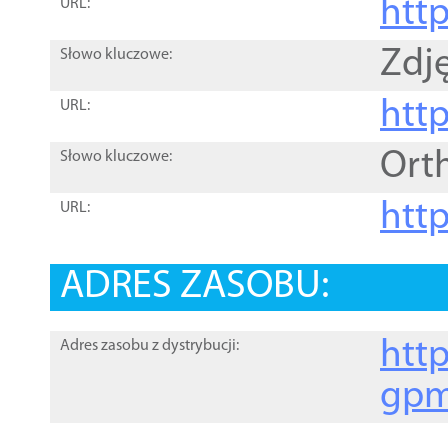
htt
URL:
Zdję
Słowo kluczowe:
htt
URL:
Ort
Słowo kluczowe:
http
URL:
ADRES ZASOBU:
http
Adres zasobu z dystrybucji:
gpm