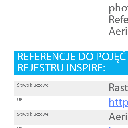
pho
Refe
Aer
REFERENCJE DO POJĘ
REJESTRU INSPIRE:
Rast
Słowo kluczowe:
htt
URL:
Aer
Słowo kluczowe: