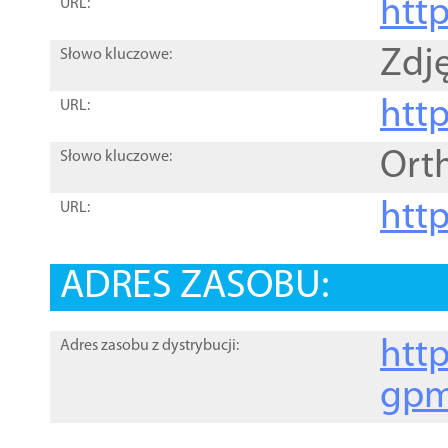
htt
URL:
Zdję
Słowo kluczowe:
htt
URL:
Ort
Słowo kluczowe:
http
URL:
ADRES ZASOBU:
http
Adres zasobu z dystrybucji:
gpm