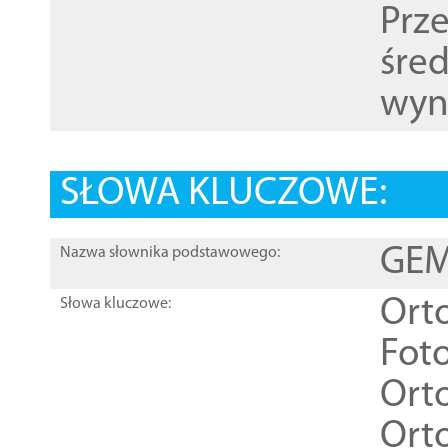
Prz
śre
wyn
SŁOWA KLUCZOWE:
GEME
Nazwa słownika podstawowego:
Ort
Słowa kluczowe:
Foto
Ort
Ort