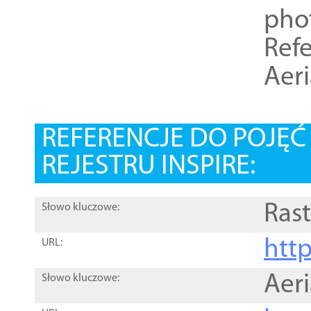
pho
Refe
Aer
REFERENCJE DO POJĘ
REJESTRU INSPIRE:
Rast
Słowo kluczowe:
htt
URL:
Aer
Słowo kluczowe: