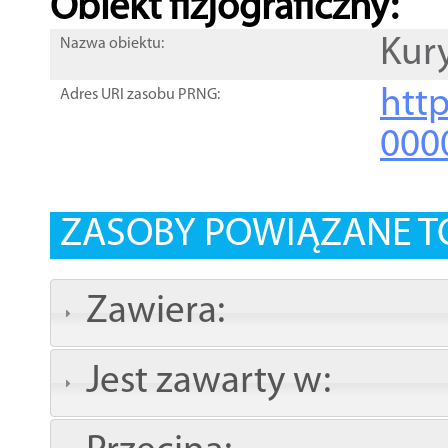
Obiekt fizjograficzny:
Kur
Nazwa obiektu:
http
Adres URI zasobu PRNG:
000
ZASOBY POWIĄZANE T
Zawiera:
Jest zawarty w: