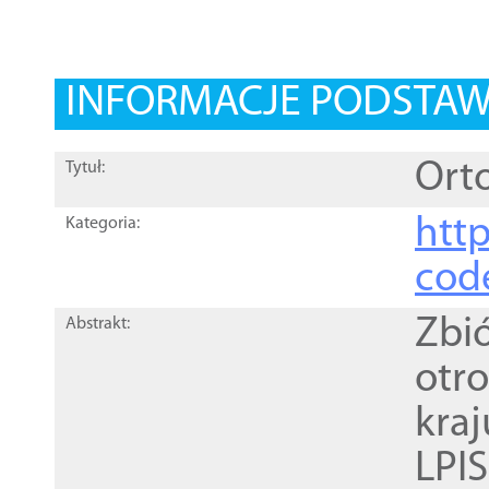
INFORMACJE PODSTA
Orto
Tytuł:
http
Kategoria:
cod
Zbi
Abstrakt:
otr
kra
LPI