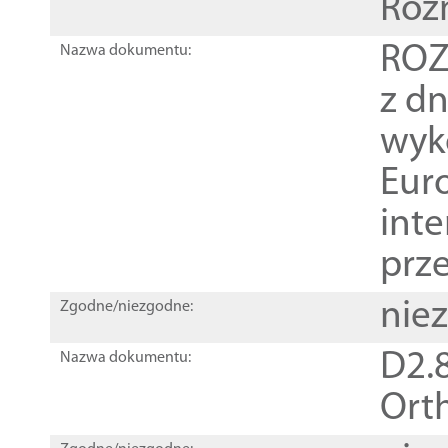
Roz
ROZ
Nazwa dokumentu:
z dn
wyk
Euro
inte
prz
nie
Zgodne/niezgodne:
D2.8
Nazwa dokumentu:
Orth