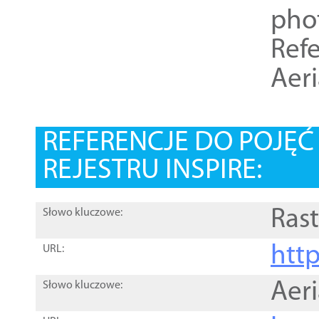
pho
Refe
Aer
REFERENCJE DO POJĘ
REJESTRU INSPIRE:
Rast
Słowo kluczowe:
htt
URL:
Aer
Słowo kluczowe: