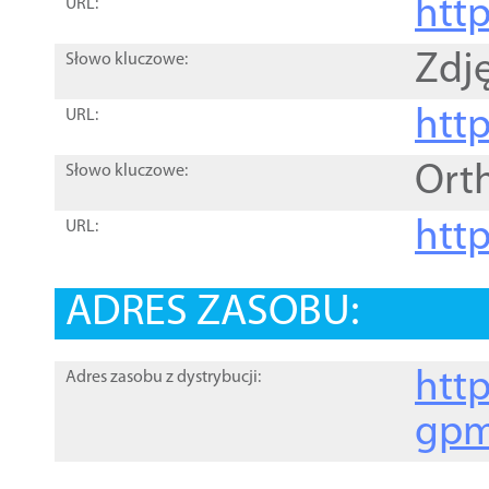
htt
URL:
Zdję
Słowo kluczowe:
htt
URL:
Ort
Słowo kluczowe:
http
URL:
ADRES ZASOBU:
http
Adres zasobu z dystrybucji:
gpm