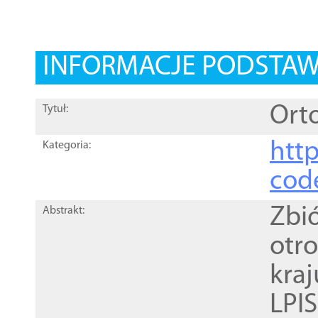
INFORMACJE PODSTA
Orto
Tytuł:
http
Kategoria:
cod
Zbi
Abstrakt:
otr
kra
LPI