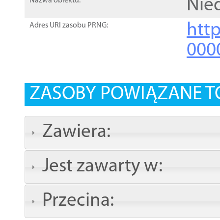
Nied
Nazwa obiektu:
http
Adres URI zasobu PRNG:
000
ZASOBY POWIĄZANE T
Zawiera:
Jest zawarty w:
Przecina: