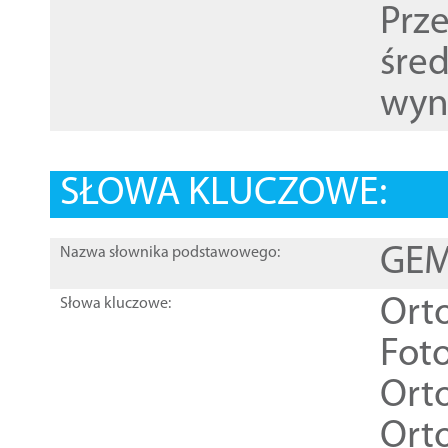
Prz
śre
wyn
SŁOWA KLUCZOWE:
GEME
Nazwa słownika podstawowego:
Ort
Słowa kluczowe:
Foto
Ort
Ort