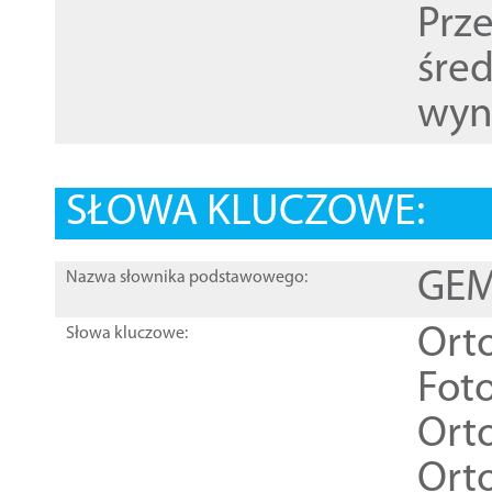
Prz
śre
wyn
SŁOWA KLUCZOWE:
GEME
Nazwa słownika podstawowego:
Ort
Słowa kluczowe:
Foto
Ort
Ort