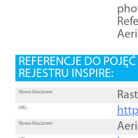
pho
Refe
Aer
REFERENCJE DO POJĘ
REJESTRU INSPIRE:
Rast
Słowo kluczowe:
htt
URL:
Aer
Słowo kluczowe: