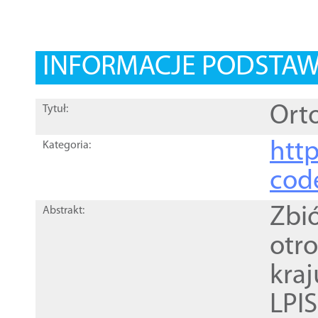
INFORMACJE PODSTA
Orto
Tytuł:
http
Kategoria:
cod
Zbi
Abstrakt:
otr
kra
LPI