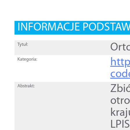
INFORMACJE PODSTA
Orto
Tytuł:
http
Kategoria:
cod
Zbi
Abstrakt:
otr
kra
LPI