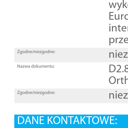
wyk
Euro
inte
prz
nie
Zgodne/niezgodne:
D2.8
Nazwa dokumentu:
Orth
nie
Zgodne/niezgodne:
DANE KONTAKTOWE: