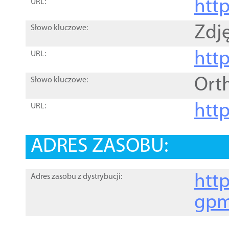
htt
URL:
Zdję
Słowo kluczowe:
htt
URL:
Ort
Słowo kluczowe:
http
URL:
ADRES ZASOBU:
http
Adres zasobu z dystrybucji:
gpm