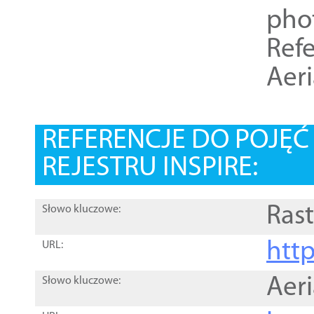
pho
Refe
Aer
REFERENCJE DO POJĘ
REJESTRU INSPIRE:
Rast
Słowo kluczowe:
htt
URL:
Aer
Słowo kluczowe: