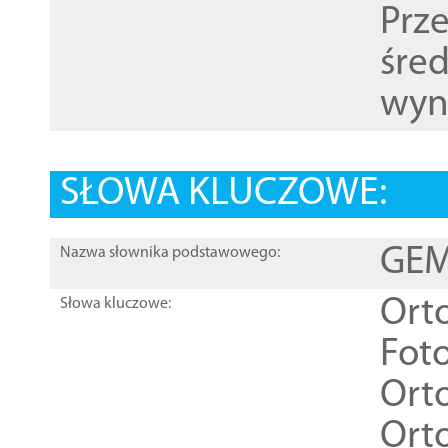
Prz
śre
wyn
SŁOWA KLUCZOWE:
GEME
Nazwa słownika podstawowego:
Ort
Słowa kluczowe:
Foto
Ort
Ort