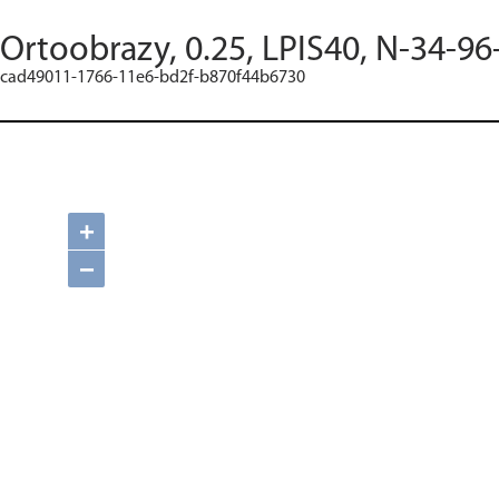
Ortoobrazy, 0.25, LPIS40, N-34-96
cad49011-1766-11e6-bd2f-b870f44b6730
+
−