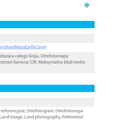
ageryBaseMapsEarthCover
bszaru całego kraju. Ortofotomapy
estrzeń barwna: CIR. Maksymalny błąd średni
referencyjne
,
Ortofotogram
,
Ortofotomapa
Land image
,
Land photography
,
Referential