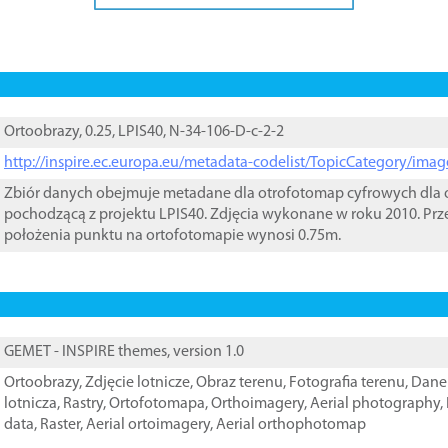
Ortoobrazy, 0.25, LPIS40, N-34-106-D-c-2-2
http://inspire.ec.europa.eu/metadata-codelist/TopicCategory/im
Zbiór danych obejmuje metadane dla otrofotomap cyfrowych dla o
pochodzącą z projektu LPIS40. Zdjęcia wykonane w roku 2010. Prz
położenia punktu na ortofotomapie wynosi 0.75m.
GEMET - INSPIRE themes, version 1.0
Ortoobrazy
,
Zdjęcie lotnicze
,
Obraz terenu
,
Fotografia terenu
,
Dane 
lotnicza
,
Rastry
,
Ortofotomapa
,
Orthoimagery
,
Aerial photography
,
data
,
Raster
,
Aerial ortoimagery
,
Aerial orthophotomap