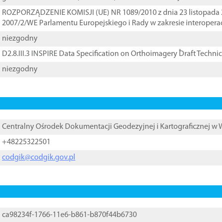
ROZPORZĄDZENIE KOMISJI (UE) NR 1089/2010 z dnia 23 listopada 
2007/2/WE Parlamentu Europejskiego i Rady w zakresie interopera
niezgodny
D2.8.III.3 INSPIRE Data Specification on Orthoimagery ֠Draft Techni
niezgodny
Centralny Ośrodek Dokumentacji Geodezyjnej i Kartograficznej w
+48225322501
codgik@codgik.gov.pl
ca98234f-1766-11e6-b861-b870f44b6730