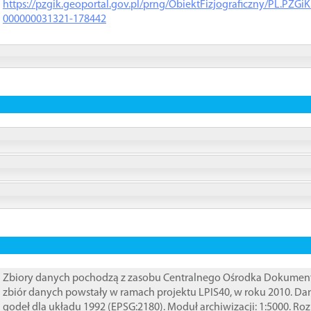
https://pzgik.geoportal.gov.pl/prng/ObiektFizjograficzny/PL.PZG
000000031321-178442
Zbiory danych pochodzą z zasobu Centralnego Ośrodka Dokumentacj
zbiór danych powstały w ramach projektu LPIS40, w roku 2010. D
godeł dla układu 1992 (EPSG:2180). Moduł archiwizacji: 1:5000. Ro