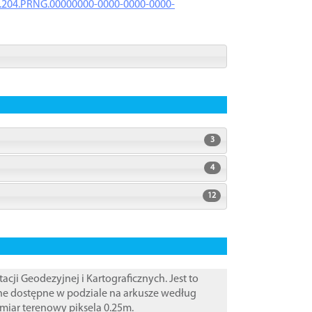
iK.204.PRNG.00000000-0000-0000-0000-
3
4
12
i Geodezyjnej i Kartograficznych. Jest to
ane dostępne w podziale na arkusze według
zmiar terenowy piksela 0.25m.