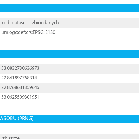
kod [
dataset
] - zbiór danych
urn:ogc:def:crs:EPSG::2180
53.0832730636973
22.841897768314
22.8768681359645
53.0625599301951
ASOBU (PRNG):
Izbiszcze