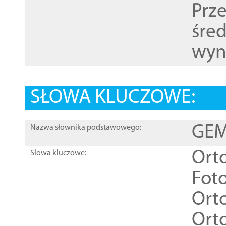
Prz
śre
wyn
SŁOWA KLUCZOWE:
GEME
Nazwa słownika podstawowego:
Ort
Słowa kluczowe:
Foto
Ort
Ort