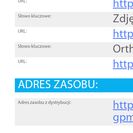
htt
URL:
Zdję
Słowo kluczowe:
htt
URL:
Ort
Słowo kluczowe:
http
URL:
ADRES ZASOBU:
http
Adres zasobu z dystrybucji:
gpm