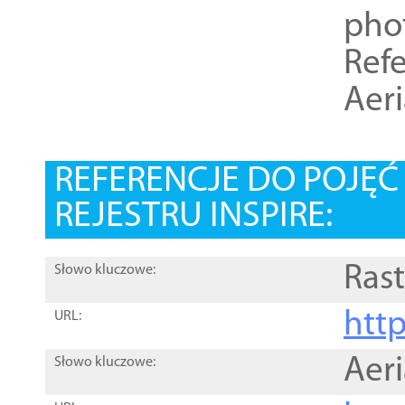
pho
Refe
Aer
REFERENCJE DO POJĘ
REJESTRU INSPIRE:
Rast
Słowo kluczowe:
htt
URL:
Aer
Słowo kluczowe: