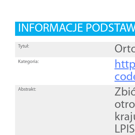
INFORMACJE PODSTA
Orto
Tytuł:
http
Kategoria:
cod
Zbi
Abstrakt:
otr
kra
LPI