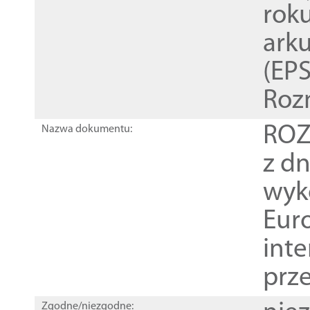
rok
ark
(EPS
Roz
ROZ
Nazwa dokumentu:
z dn
wyk
Euro
inte
prz
Zgodne/niezgodne: