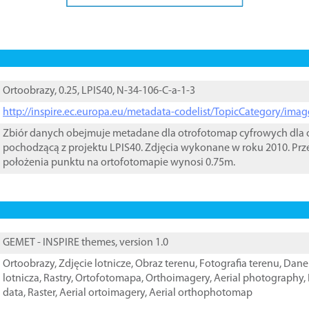
Ortoobrazy, 0.25, LPIS40, N-34-106-C-a-1-3
http://inspire.ec.europa.eu/metadata-codelist/TopicCategory/im
Zbiór danych obejmuje metadane dla otrofotomap cyfrowych dla o
pochodzącą z projektu LPIS40. Zdjęcia wykonane w roku 2010. Prz
położenia punktu na ortofotomapie wynosi 0.75m.
GEMET - INSPIRE themes, version 1.0
Ortoobrazy
,
Zdjęcie lotnicze
,
Obraz terenu
,
Fotografia terenu
,
Dane 
lotnicza
,
Rastry
,
Ortofotomapa
,
Orthoimagery
,
Aerial photography
,
data
,
Raster
,
Aerial ortoimagery
,
Aerial orthophotomap