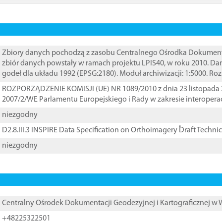
Zbiory danych pochodzą z zasobu Centralnego Ośrodka Dokumentacj
zbiór danych powstały w ramach projektu LPIS40, w roku 2010. D
godeł dla układu 1992 (EPSG:2180). Moduł archiwizacji: 1:5000. Ro
ROZPORZĄDZENIE KOMISJI (UE) NR 1089/2010 z dnia 23 listopada 
2007/2/WE Parlamentu Europejskiego i Rady w zakresie interopera
niezgodny
D2.8.III.3 INSPIRE Data Specification on Orthoimagery ֠Draft Techni
niezgodny
Centralny Ośrodek Dokumentacji Geodezyjnej i Kartograficznej w
+48225322501