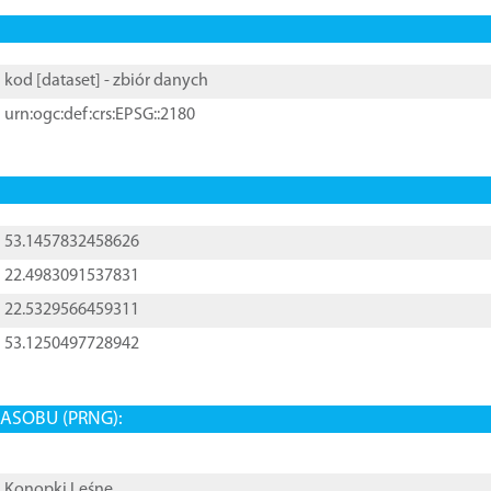
kod [
dataset
] - zbiór danych
urn:ogc:def:crs:EPSG::2180
53.1457832458626
22.4983091537831
22.5329566459311
53.1250497728942
ASOBU (PRNG):
Konopki Leśne