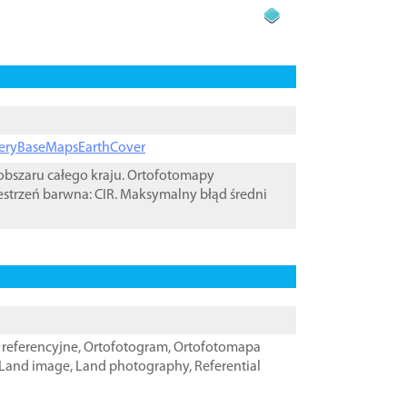
ageryBaseMapsEarthCover
bszaru całego kraju. Ortofotomapy
estrzeń barwna: CIR. Maksymalny błąd średni
referencyjne
,
Ortofotogram
,
Ortofotomapa
Land image
,
Land photography
,
Referential