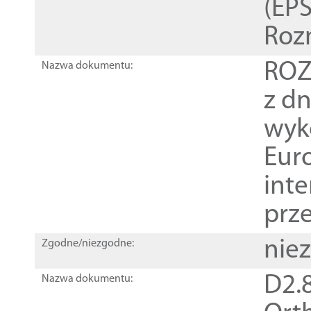
(EPS
Roz
ROZ
Nazwa dokumentu:
z dn
wyk
Euro
inte
prz
nie
Zgodne/niezgodne:
D2.8
Nazwa dokumentu: