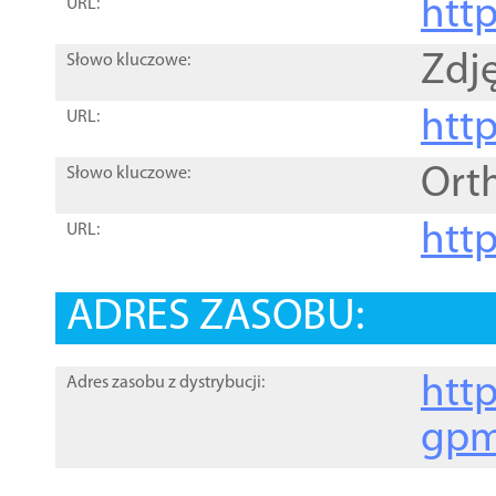
htt
URL:
Zdję
Słowo kluczowe:
htt
URL:
Ort
Słowo kluczowe:
http
URL:
ADRES ZASOBU:
http
Adres zasobu z dystrybucji:
gpm