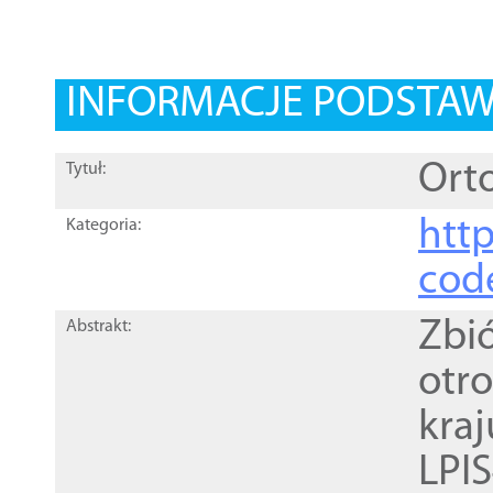
INFORMACJE PODSTA
Orto
Tytuł:
http
Kategoria:
cod
Zbi
Abstrakt:
otr
kra
LPI