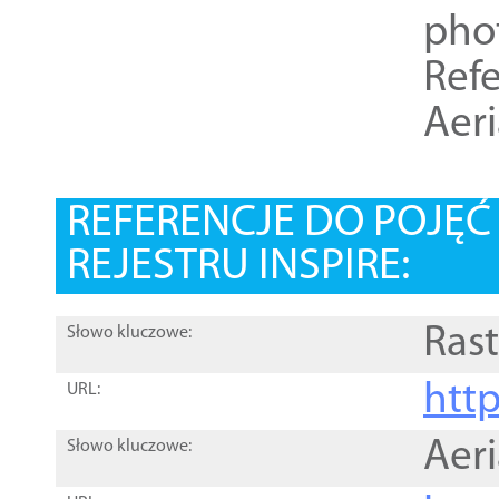
pho
Refe
Aer
REFERENCJE DO POJĘ
REJESTRU INSPIRE:
Rast
Słowo kluczowe:
htt
URL:
Aer
Słowo kluczowe: