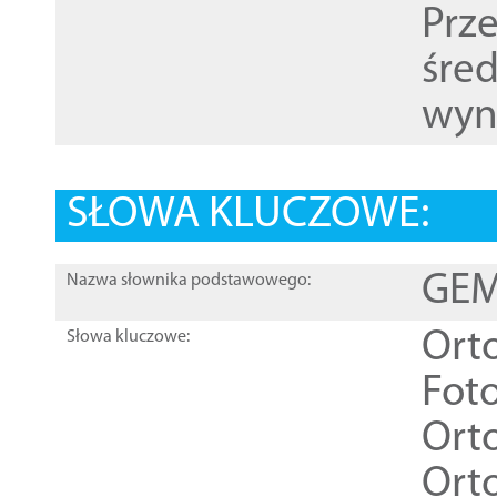
Prz
śre
wyn
SŁOWA KLUCZOWE:
GEME
Nazwa słownika podstawowego:
Ort
Słowa kluczowe:
Foto
Ort
Ort