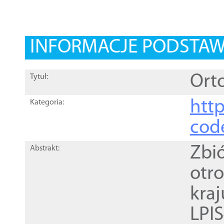
INFORMACJE PODSTA
Orto
Tytuł:
http
Kategoria:
cod
Zbi
Abstrakt:
otr
kra
LPI