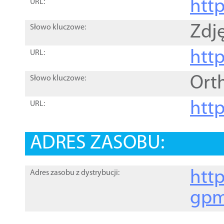
htt
URL:
Zdję
Słowo kluczowe:
htt
URL:
Ort
Słowo kluczowe:
http
URL:
ADRES ZASOBU:
http
Adres zasobu z dystrybucji:
gpm