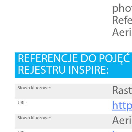
pho
Refe
Aer
REFERENCJE DO POJĘ
REJESTRU INSPIRE:
Rast
Słowo kluczowe:
htt
URL:
Aer
Słowo kluczowe: