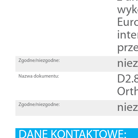
wyk
Euro
inte
prz
nie
Zgodne/niezgodne:
D2.8
Nazwa dokumentu:
Orth
nie
Zgodne/niezgodne:
DANE KONTAKTOWE: