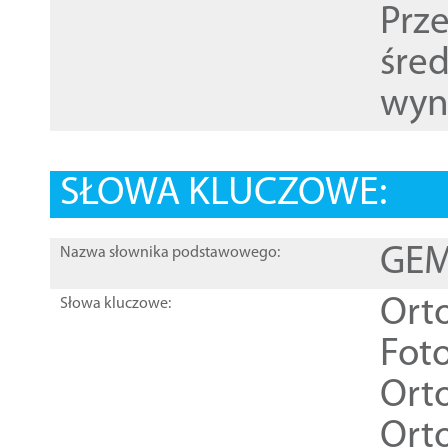
Prz
śre
wyn
SŁOWA KLUCZOWE:
GEME
Nazwa słownika podstawowego:
Ort
Słowa kluczowe:
Foto
Ort
Ort