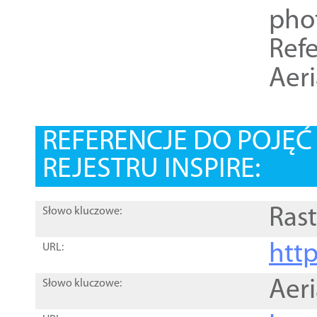
pho
Refe
Aer
REFERENCJE DO POJĘ
REJESTRU INSPIRE:
Rast
Słowo kluczowe:
htt
URL:
Aer
Słowo kluczowe: