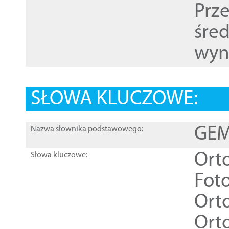
Prz
śre
wyn
SŁOWA KLUCZOWE:
GEME
Nazwa słownika podstawowego:
Ort
Słowa kluczowe:
Foto
Ort
Ort