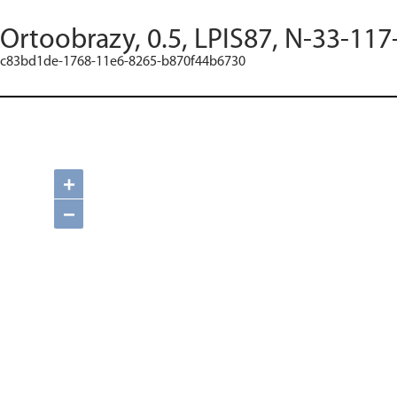
Ortoobrazy, 0.5, LPIS87, N-33-117
c83bd1de-1768-11e6-8265-b870f44b6730
+
−