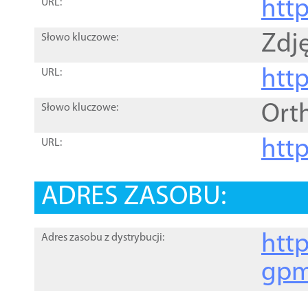
htt
URL:
Zdję
Słowo kluczowe:
htt
URL:
Ort
Słowo kluczowe:
http
URL:
ADRES ZASOBU:
http
Adres zasobu z dystrybucji:
gpm