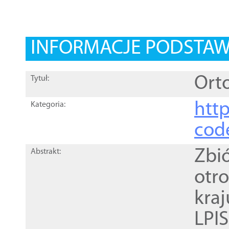
INFORMACJE PODSTA
Orto
Tytuł:
http
Kategoria:
cod
Zbi
Abstrakt:
otr
kra
LPI