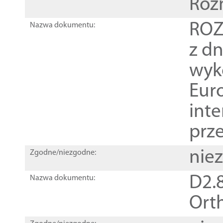
Roz
ROZ
Nazwa dokumentu:
z dn
wyk
Euro
inte
prz
nie
Zgodne/niezgodne:
D2.8
Nazwa dokumentu:
Orth