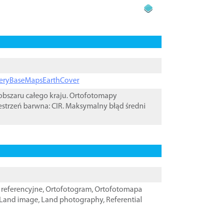
ageryBaseMapsEarthCover
bszaru całego kraju. Ortofotomapy
estrzeń barwna: CIR. Maksymalny błąd średni
referencyjne
,
Ortofotogram
,
Ortofotomapa
Land image
,
Land photography
,
Referential