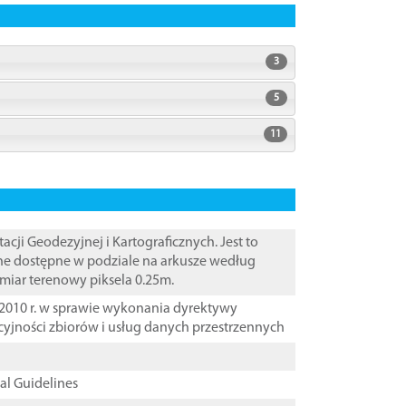
3
5
11
i Geodezyjnej i Kartograficznych. Jest to
ane dostępne w podziale na arkusze według
zmiar terenowy piksela 0.25m.
2010 r. w sprawie wykonania dyrektywy
cyjności zbiorów i usług danych przestrzennych
cal Guidelines