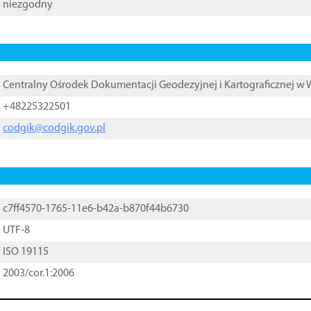
niezgodny
Centralny Ośrodek Dokumentacji Geodezyjnej i Kartograficznej w
+48225322501
codgik@codgik.gov.pl
c7ff4570-1765-11e6-b42a-b870f44b6730
UTF-8
ISO 19115
2003/cor.1:2006