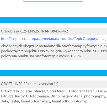
Ortoobrazy, 0.25, LPIS25, N-34-139-D-c-4-2
http://inspire.ec.europa.eu/metadata-codelist/TopicCategory/im
Zbiór danych obejmuje metadane dla otrofotomap cyfrowych dla o
pochodzącą z projektu LPIS25. Zdjęcia wykonane w roku 2011. Prz
położenia punktu na ortofotomapie wynosi 0.75m.
GEMET - INSPIRE themes, version 1.0
Ortoobrazy
,
Zdjęcie lotnicze
,
Obraz terenu
,
Fotografia terenu
,
Dane 
lotnicza
,
Rastry
,
Ortofotomapa
,
Orthoimagery
,
Aerial photography
,
data
,
Raster
,
Aerial ortoimagery
,
Aerial orthophotomap