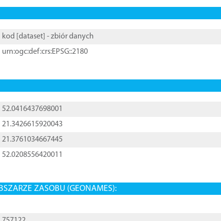
kod [
dataset
] - zbiór danych
urn:ogc:def:crs:EPSG::2180
52.0416437698001
21.3426615920043
21.3761034667445
52.0208556420011
BSZARZE ZASOBU (GEONAMES):
757122