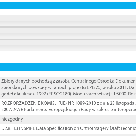
Zbiory danych pochodzą z zasobu Centralnego Ośrodka Dokumentacj
zbiór danych powstały w ramach projektu LPIS25, w roku 2011. D
godeł dla układu 1992 (EPSG:2180). Moduł archiwizacji: 1:5000. Ro
ROZPORZĄDZENIE KOMISJI (UE) NR 1089/2010 z dnia 23 listopada 
2007/2/WE Parlamentu Europejskiego i Rady w zakresie interopera
niezgodny
D2.8.III.3 INSPIRE Data Specification on Orthoimagery ֠Draft Techni