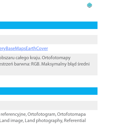
ageryBaseMapsEarthCover
bszaru całego kraju. Ortofotomapy
estrzeń barwna: RGB. Maksymalny błąd średni
referencyjne
,
Ortofotogram
,
Ortofotomapa
Land image
,
Land photography
,
Referential