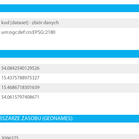
kod [
dataset
] - zbiór danych
urn:ogc:def:crs:EPSG::2180
54.0842540129526
15.4375788975327
15.4686718301639
54.0615797408671
BSZARZE ZASOBU (GEONAMES):
3096375