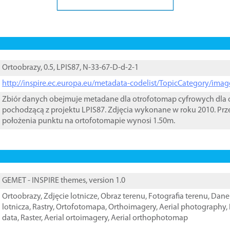
Ortoobrazy, 0.5, LPIS87, N-33-67-D-d-2-1
http://inspire.ec.europa.eu/metadata-codelist/TopicCategory/im
Zbiór danych obejmuje metadane dla otrofotomap cyfrowych dla o
pochodzącą z projektu LPIS87. Zdjęcia wykonane w roku 2010. Prz
położenia punktu na ortofotomapie wynosi 1.50m.
GEMET - INSPIRE themes, version 1.0
Ortoobrazy
,
Zdjęcie lotnicze
,
Obraz terenu
,
Fotografia terenu
,
Dane 
lotnicza
,
Rastry
,
Ortofotomapa
,
Orthoimagery
,
Aerial photography
,
data
,
Raster
,
Aerial ortoimagery
,
Aerial orthophotomap