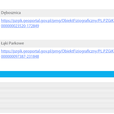
Dębosznica
https://pzgik.geoportal.gov.pl/prng/ObiektFizjograficzny/PL.PZG
000000023520-172849
Łąki Parkowe
https://pzgik.geoportal.gov.pl/prng/ObiektFizjograficzny/PL.PZG
000000097387-231848