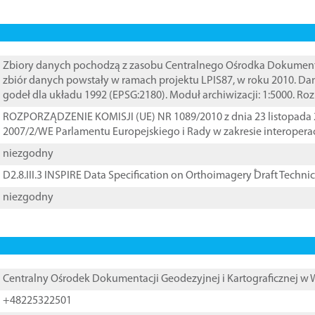
Zbiory danych pochodzą z zasobu Centralnego Ośrodka Dokumentacj
zbiór danych powstały w ramach projektu LPIS87, w roku 2010. D
godeł dla układu 1992 (EPSG:2180). Moduł archiwizacji: 1:5000. Ro
ROZPORZĄDZENIE KOMISJI (UE) NR 1089/2010 z dnia 23 listopada 
2007/2/WE Parlamentu Europejskiego i Rady w zakresie interopera
niezgodny
D2.8.III.3 INSPIRE Data Specification on Orthoimagery ֠Draft Techni
niezgodny
Centralny Ośrodek Dokumentacji Geodezyjnej i Kartograficznej w
+48225322501