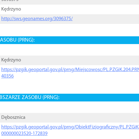
Kędrzyno
http://sws.geonames.org/3096375/
ASOBU (PRNG):
Kędrzyno
https://pzgik.geoportal.gov.pl/prng/Miejscowosc/PL.PZGiK.204.
40356
BSZARZE ZASOBU (PRNG):
Dębosznica
https://pzgik.geoportal.gov.pl/prng/ObiektFizjograficzny/PL.PZG
000000023520-172839