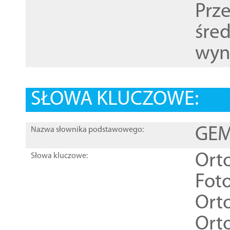
Prz
śre
wyn
SŁOWA KLUCZOWE:
GEME
Nazwa słownika podstawowego:
Ort
Słowa kluczowe:
Foto
Ort
Ort