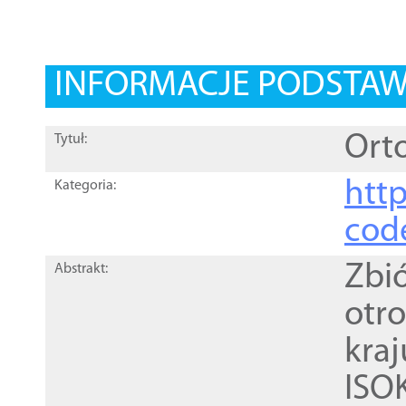
INFORMACJE PODSTA
Orto
Tytuł:
http
Kategoria:
cod
Zbi
Abstrakt:
otr
kra
ISO