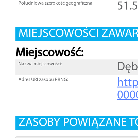
51.
Południowa szerokość geograficzna:
MIEJSCOWOŚCI ZAWART
Miejscowość:
Dęb
Nazwa miejscowości:
htt
Adres URI zasobu PRNG:
000
ZASOBY POWIĄZANE T