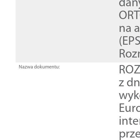
dan
ORT
na 
(EPS
Roz
ROZ
Nazwa dokumentu:
z dn
wyk
Euro
inte
prz