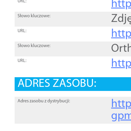
htt
URL:
Zdję
Słowo kluczowe:
htt
URL:
Ort
Słowo kluczowe:
http
URL:
ADRES ZASOBU:
http
Adres zasobu z dystrybucji:
gpm