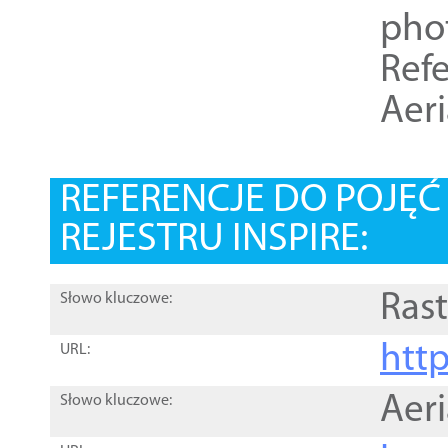
pho
Refe
Aer
REFERENCJE DO POJĘ
REJESTRU INSPIRE:
Rast
Słowo kluczowe:
htt
URL:
Aer
Słowo kluczowe: