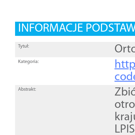
INFORMACJE PODSTA
Orto
Tytuł:
http
Kategoria:
cod
Zbi
Abstrakt:
otr
kra
LPI