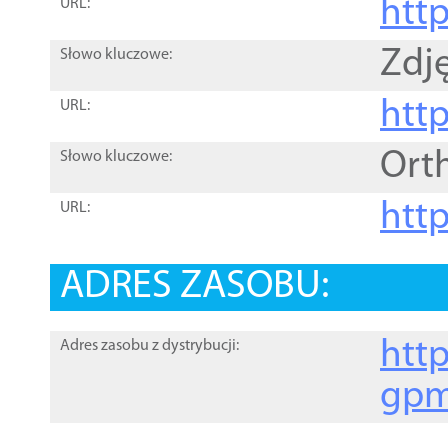
htt
URL:
Zdję
Słowo kluczowe:
htt
URL:
Ort
Słowo kluczowe:
http
URL:
ADRES ZASOBU:
http
Adres zasobu z dystrybucji:
gpm