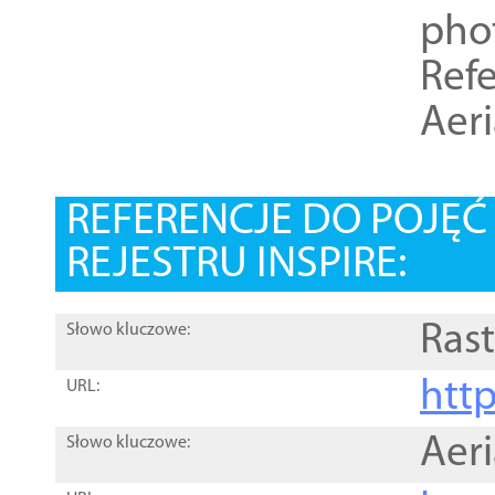
pho
Refe
Aer
REFERENCJE DO POJĘ
REJESTRU INSPIRE:
Rast
Słowo kluczowe:
htt
URL:
Aer
Słowo kluczowe: