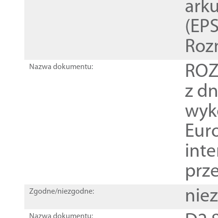
ark
(EPS
Roz
ROZ
Nazwa dokumentu:
z dn
wyk
Euro
inte
prz
nie
Zgodne/niezgodne:
Nazwa dokumentu: