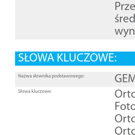
Prz
śre
wyn
SŁOWA KLUCZOWE:
GEME
Nazwa słownika podstawowego:
Ort
Słowa kluczowe:
Foto
Ort
Ort