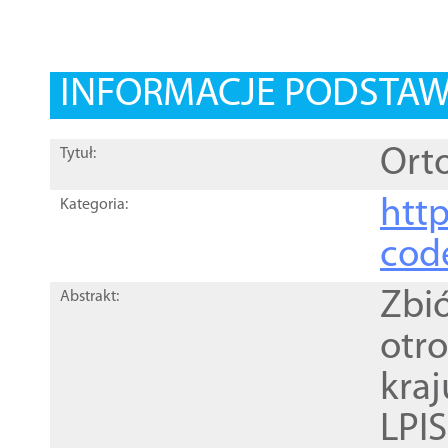
INFORMACJE PODSTA
Orto
Tytuł:
http
Kategoria:
cod
Zbi
Abstrakt:
otr
kra
LPI