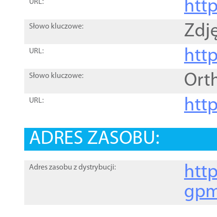
htt
URL:
Zdję
Słowo kluczowe:
htt
URL:
Ort
Słowo kluczowe:
http
URL:
ADRES ZASOBU:
http
Adres zasobu z dystrybucji:
gpm