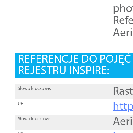
pho
Refe
Aer
REFERENCJE DO POJĘ
REJESTRU INSPIRE:
Rast
Słowo kluczowe:
htt
URL:
Aer
Słowo kluczowe: