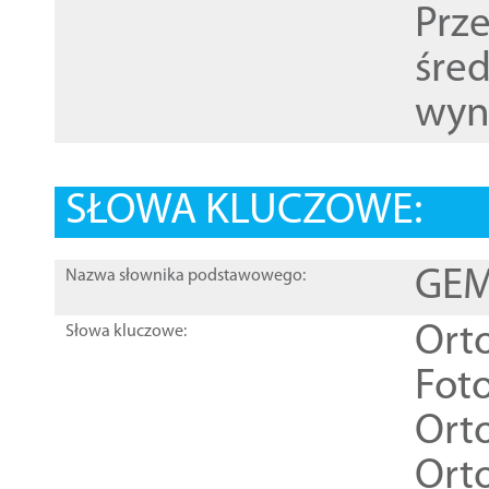
Prz
śre
wyn
SŁOWA KLUCZOWE:
GEME
Nazwa słownika podstawowego:
Ort
Słowa kluczowe:
Foto
Ort
Ort