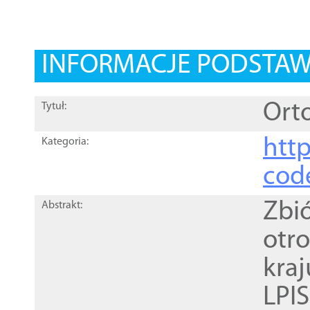
INFORMACJE PODSTA
Orto
Tytuł:
http
Kategoria:
cod
Zbi
Abstrakt:
otr
kra
LPI