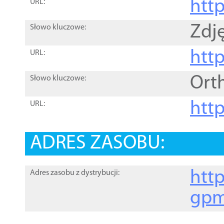
htt
URL:
Zdję
Słowo kluczowe:
htt
URL:
Ort
Słowo kluczowe:
http
URL:
ADRES ZASOBU:
http
Adres zasobu z dystrybucji:
gpm