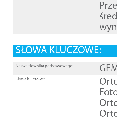
Prz
śre
wyn
SŁOWA KLUCZOWE:
GEME
Nazwa słownika podstawowego:
Ort
Słowa kluczowe:
Foto
Ort
Ort