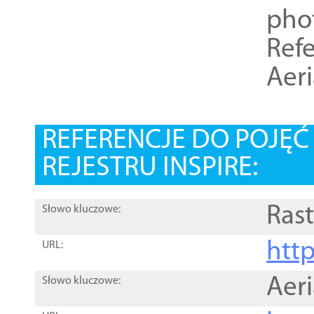
pho
Refe
Aer
REFERENCJE DO POJĘ
REJESTRU INSPIRE:
Rast
Słowo kluczowe:
htt
URL:
Aer
Słowo kluczowe: