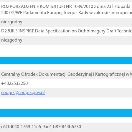
ROZPORZĄDZENIE KOMISJI (UE) NR 1089/2010 z dnia 23 listopada 
2007/2/WE Parlamentu Europejskiego i Rady w zakresie interopera
niezgodny
D2.8.III.3 INSPIRE Data Specification on Orthoimagery ֠Draft Techni
niezgodny
Centralny Ośrodek Dokumentacji Geodezyjnej i Kartograficznej w
+48225322501
codgik@codgik.gov.pl
c6f1d040-1769-11e6-9ac4-b870f44b6730