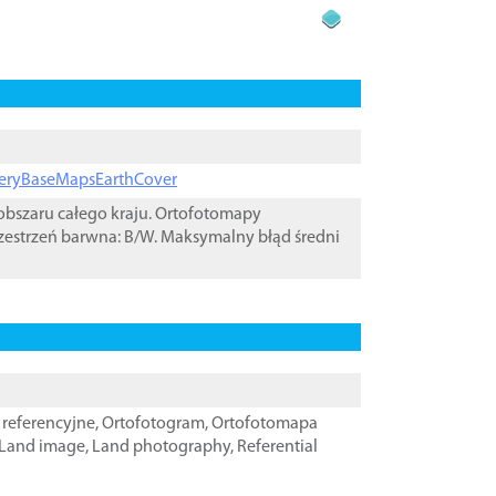
ageryBaseMapsEarthCover
bszaru całego kraju. Ortofotomapy
zestrzeń barwna: B/W. Maksymalny błąd średni
referencyjne
,
Ortofotogram
,
Ortofotomapa
Land image
,
Land photography
,
Referential