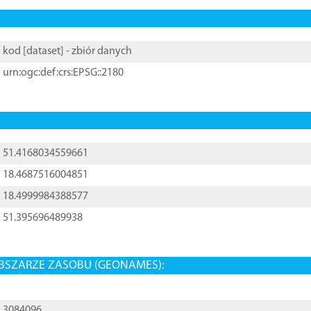
kod [
dataset
] - zbiór danych
urn:ogc:def:crs:EPSG::2180
51.4168034559661
18.4687516004851
18.4999984388577
51.395696489938
BSZARZE ZASOBU (GEONAMES):
3084096