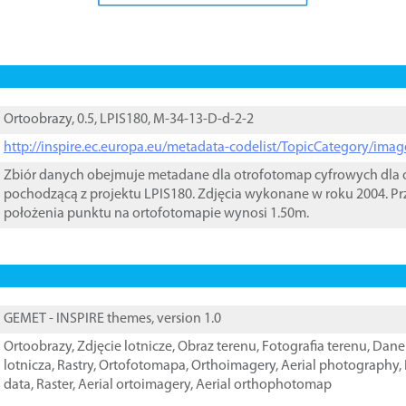
Ortoobrazy, 0.5, LPIS180, M-34-13-D-d-2-2
http://inspire.ec.europa.eu/metadata-codelist/TopicCategory/im
Zbiór danych obejmuje metadane dla otrofotomap cyfrowych dla o
pochodzącą z projektu LPIS180. Zdjęcia wykonane w roku 2004. Pr
położenia punktu na ortofotomapie wynosi 1.50m.
GEMET - INSPIRE themes, version 1.0
Ortoobrazy
,
Zdjęcie lotnicze
,
Obraz terenu
,
Fotografia terenu
,
Dane 
lotnicza
,
Rastry
,
Ortofotomapa
,
Orthoimagery
,
Aerial photography
,
data
,
Raster
,
Aerial ortoimagery
,
Aerial orthophotomap