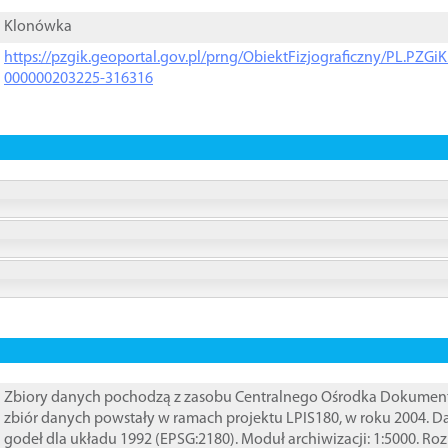
Klonówka
https://pzgik.geoportal.gov.pl/prng/ObiektFizjograficzny/PL.PZG
000000203225-316316
Zbiory danych pochodzą z zasobu Centralnego Ośrodka Dokumentacj
zbiór danych powstały w ramach projektu LPIS180, w roku 2004. 
godeł dla układu 1992 (EPSG:2180). Moduł archiwizacji: 1:5000. Ro