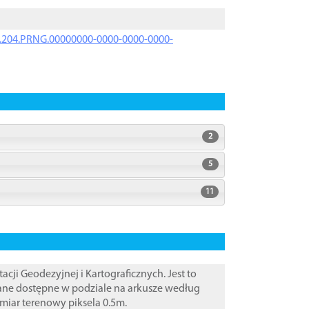
iK.204.PRNG.00000000-0000-0000-0000-
2
5
11
i Geodezyjnej i Kartograficznych. Jest to
Dane dostępne w podziale na arkusze według
zmiar terenowy piksela 0.5m.