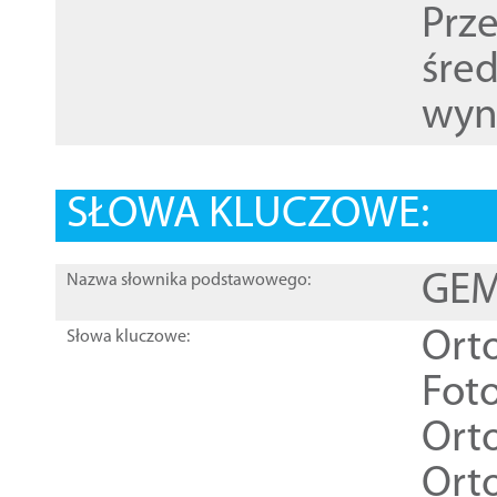
Prz
śre
wyn
SŁOWA KLUCZOWE:
GEME
Nazwa słownika podstawowego:
Ort
Słowa kluczowe:
Foto
Ort
Ort