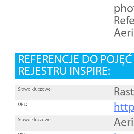
pho
Refe
Aer
REFERENCJE DO POJĘ
REJESTRU INSPIRE:
Rast
Słowo kluczowe:
htt
URL:
Aer
Słowo kluczowe: