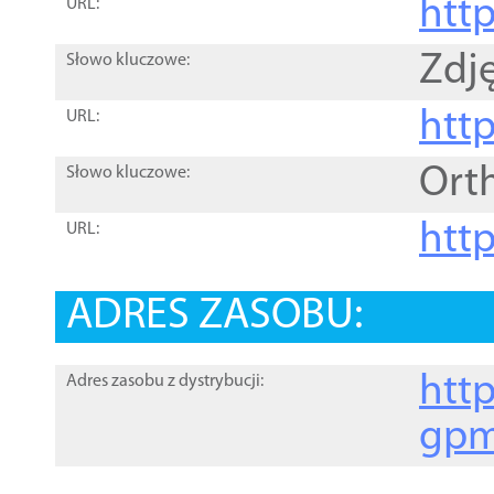
htt
URL:
Zdję
Słowo kluczowe:
htt
URL:
Ort
Słowo kluczowe:
http
URL:
ADRES ZASOBU:
http
Adres zasobu z dystrybucji:
gpm