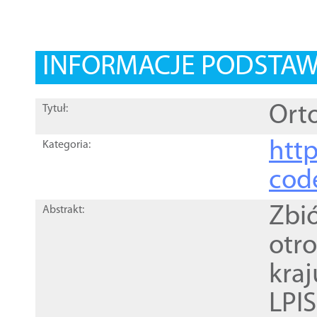
INFORMACJE PODSTA
Orto
Tytuł:
http
Kategoria:
cod
Zbi
Abstrakt:
otr
kra
LPI