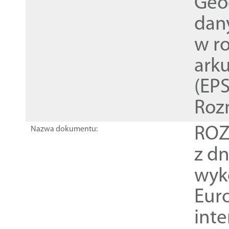
Geod
dan
w r
ark
(EPS
Roz
ROZ
Nazwa dokumentu:
z dn
wyk
Euro
inte