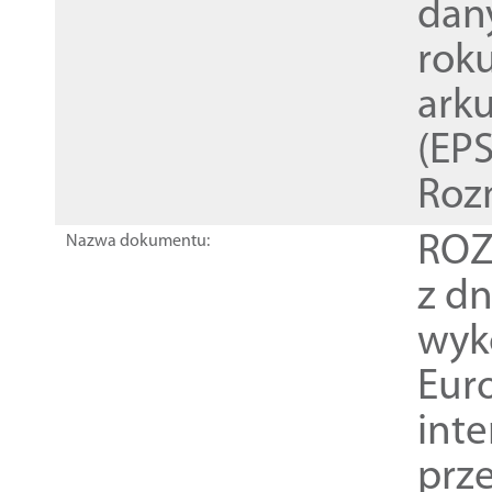
dan
rok
ark
(EPS
Roz
ROZ
Nazwa dokumentu:
z dn
wyk
Euro
inte
prz