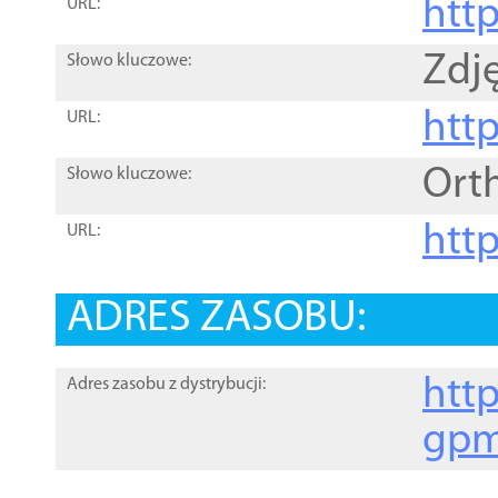
htt
URL:
Zdję
Słowo kluczowe:
htt
URL:
Ort
Słowo kluczowe:
http
URL:
ADRES ZASOBU:
http
Adres zasobu z dystrybucji:
gpm