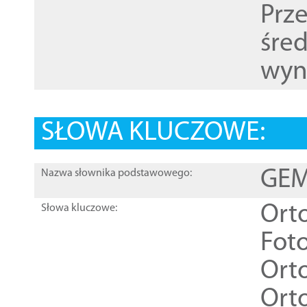
Prz
śre
wyn
SŁOWA KLUCZOWE:
GEME
Nazwa słownika podstawowego:
Ort
Słowa kluczowe:
Foto
Ort
Ort