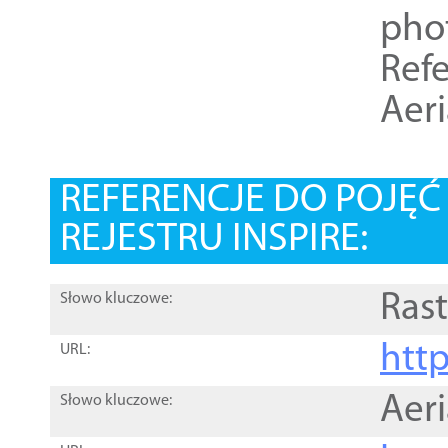
pho
Refe
Aer
REFERENCJE DO POJĘ
REJESTRU INSPIRE:
Rast
Słowo kluczowe:
htt
URL:
Aer
Słowo kluczowe: