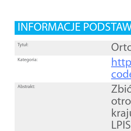
INFORMACJE PODSTA
Orto
Tytuł:
http
Kategoria:
cod
Zbi
Abstrakt:
otr
kra
LPI