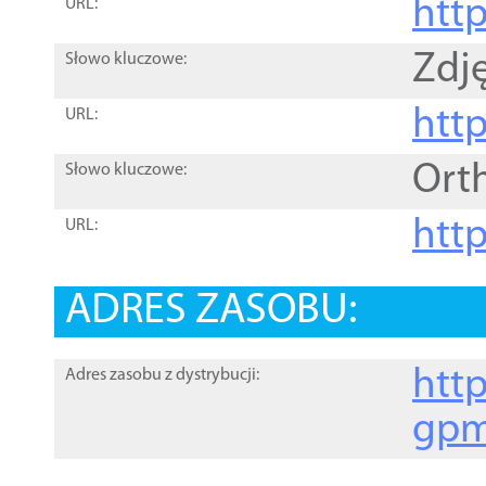
htt
URL:
Zdję
Słowo kluczowe:
htt
URL:
Ort
Słowo kluczowe:
http
URL:
ADRES ZASOBU:
http
Adres zasobu z dystrybucji:
gpm