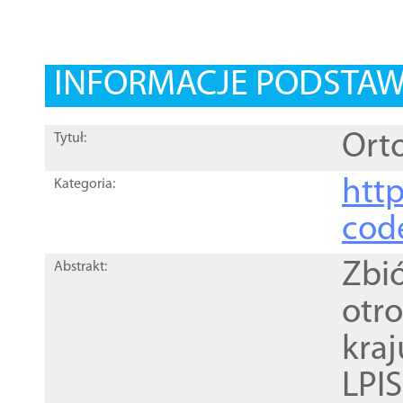
INFORMACJE PODSTA
Orto
Tytuł:
http
Kategoria:
cod
Zbi
Abstrakt:
otr
kra
LPI