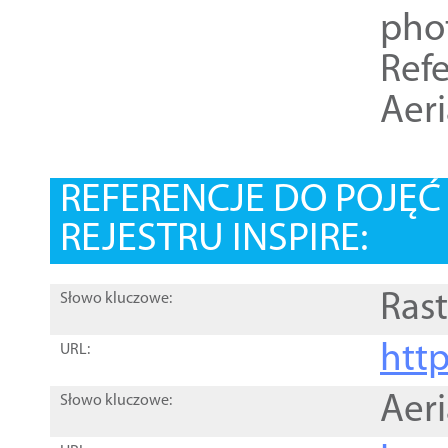
pho
Refe
Aer
REFERENCJE DO POJĘ
REJESTRU INSPIRE:
Rast
Słowo kluczowe:
htt
URL:
Aer
Słowo kluczowe: