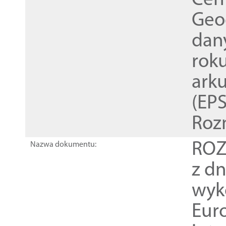
Cen
Geod
dan
rok
ark
(EPS
Roz
ROZ
Nazwa dokumentu:
z dn
wyk
Euro