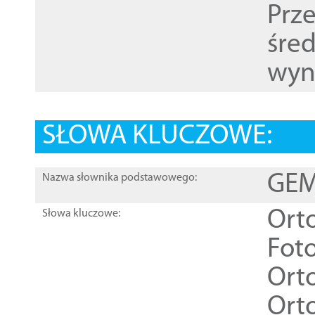
Prz
śre
wyn
SŁOWA KLUCZOWE:
GEME
Nazwa słownika podstawowego:
Ort
Słowa kluczowe:
Foto
Ort
Ort