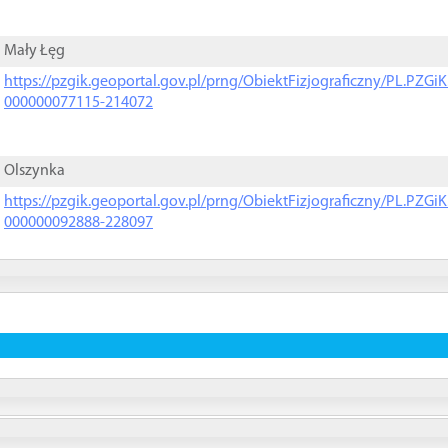
Mały Łęg
https://pzgik.geoportal.gov.pl/prng/ObiektFizjograficzny/PL.PZG
000000077115-214072
Olszynka
https://pzgik.geoportal.gov.pl/prng/ObiektFizjograficzny/PL.PZG
000000092888-228097