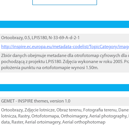
Ortoobrazy, 0.5, LPIS180, N-33-69-A-d-2-1
http://inspire.ec.europa.eu/metadata-codelist/TopicCategory/im
Zbiór danych obejmuje metadane dla otrofotomap cyfrowych dla o
pochodzącą z projektu LPIS180. Zdjęcia wykonane w roku 2005. Pr
położenia punktu na ortofotomapie wynosi 1.50m.
GEMET - INSPIRE themes, version 1.0
Ortoobrazy
,
Zdjęcie lotnicze
,
Obraz terenu
,
Fotografia terenu
,
Dane 
lotnicza
,
Rastry
,
Ortofotomapa
,
Orthoimagery
,
Aerial photography
,
data
,
Raster
,
Aerial ortoimagery
,
Aerial orthophotomap