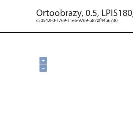
Ortoobrazy, 0.5, LPIS180
c5054280-1769-11e6-9769-b870f44b6730
+
−