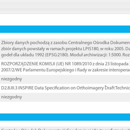
Zbiory danych pochodzą z zasobu Centralnego Ośrodka Dokumentacj
zbiór danych powstały w ramach projektu LPIS180, w roku 2005. 
godeł dla układu 1992 (EPSG:2180). Moduł archiwizacji: 1:5000. Ro
ROZPORZĄDZENIE KOMISJI (UE) NR 1089/2010 z dnia 23 listopada 
2007/2/WE Parlamentu Europejskiego i Rady w zakresie interopera
niezgodny
D2.8.III.3 INSPIRE Data Specification on Orthoimagery ֠Draft Techni
niezgodny