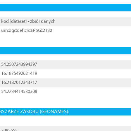
kod [
dataset
] - zbiór danych
urn:ogc:def:crs:EPSG::2180
54.2507243994397
16.1875492621419
16.2187012343717
54.2284414530308
BSZARZE ZASOBU (GEONAMES):
3085655