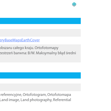
ageryBaseMapsEarthCover
bszaru całego kraju. Ortofotomapy
zestrzeń barwna: B/W. Maksymalny błąd średni
referencyjne
,
Ortofotogram
,
Ortofotomapa
Land image
,
Land photography
,
Referential