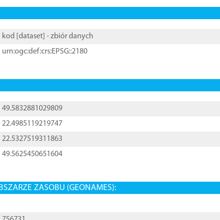
kod [
dataset
] - zbiór danych
urn:ogc:def:crs:EPSG::2180
49.5832881029809
22.4985119219747
22.5327519311863
49.5625450651604
BSZARZE ZASOBU (GEONAMES):
756731