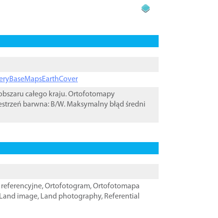
ageryBaseMapsEarthCover
bszaru całego kraju. Ortofotomapy
estrzeń barwna: B/W. Maksymalny błąd średni
referencyjne
,
Ortofotogram
,
Ortofotomapa
Land image
,
Land photography
,
Referential