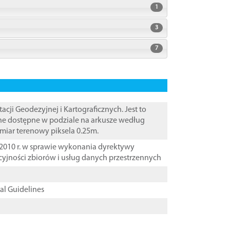
1
3
7
i Geodezyjnej i Kartograficznych. Jest to
ane dostępne w podziale na arkusze według
zmiar terenowy piksela 0.25m.
2010 r. w sprawie wykonania dyrektywy
cyjności zbiorów i usług danych przestrzennych
cal Guidelines