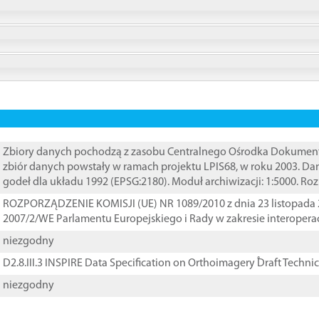
Zbiory danych pochodzą z zasobu Centralnego Ośrodka Dokumentacj
zbiór danych powstały w ramach projektu LPIS68, w roku 2003. D
godeł dla układu 1992 (EPSG:2180). Moduł archiwizacji: 1:5000. Ro
ROZPORZĄDZENIE KOMISJI (UE) NR 1089/2010 z dnia 23 listopada 
2007/2/WE Parlamentu Europejskiego i Rady w zakresie interopera
niezgodny
D2.8.III.3 INSPIRE Data Specification on Orthoimagery ֠Draft Techni
niezgodny