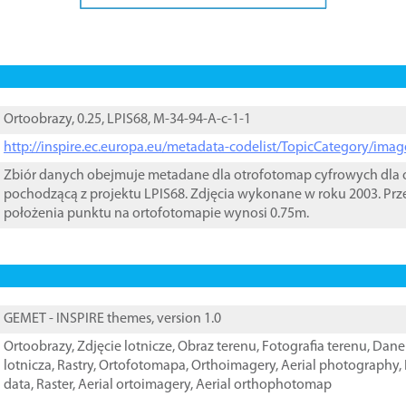
Ortoobrazy, 0.25, LPIS68, M-34-94-A-c-1-1
http://inspire.ec.europa.eu/metadata-codelist/TopicCategory/im
Zbiór danych obejmuje metadane dla otrofotomap cyfrowych dla o
pochodzącą z projektu LPIS68. Zdjęcia wykonane w roku 2003. Prz
położenia punktu na ortofotomapie wynosi 0.75m.
GEMET - INSPIRE themes, version 1.0
Ortoobrazy
,
Zdjęcie lotnicze
,
Obraz terenu
,
Fotografia terenu
,
Dane 
lotnicza
,
Rastry
,
Ortofotomapa
,
Orthoimagery
,
Aerial photography
,
data
,
Raster
,
Aerial ortoimagery
,
Aerial orthophotomap