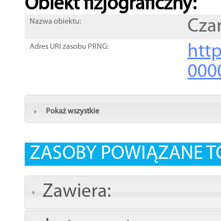
Obiekt fizjograficzny:
Cza
Nazwa obiektu:
http
Adres URI zasobu PRNG:
000
Pokaż wszystkie
ZASOBY POWIĄZANE T
Zawiera: