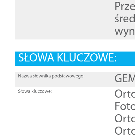
Prz
śre
wyn
SŁOWA KLUCZOWE:
GEME
Nazwa słownika podstawowego:
Ort
Słowa kluczowe:
Foto
Ort
Ort