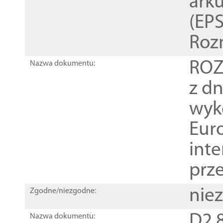
ark
(EPS
Roz
ROZ
Nazwa dokumentu:
z dn
wyk
Euro
inte
prz
nie
Zgodne/niezgodne:
D2.8
Nazwa dokumentu: