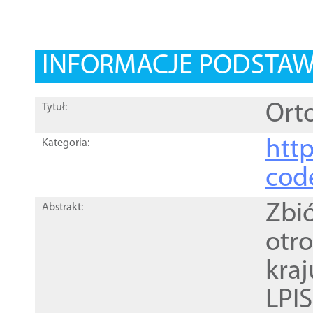
INFORMACJE PODSTA
Orto
Tytuł:
http
Kategoria:
cod
Zbi
Abstrakt:
otr
kra
LPI