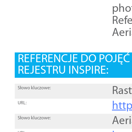
pho
Refe
Aer
REFERENCJE DO POJĘ
REJESTRU INSPIRE:
Rast
Słowo kluczowe:
htt
URL:
Aer
Słowo kluczowe: