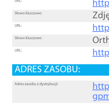
htt
URL:
Zdję
Słowo kluczowe:
htt
URL:
Ort
Słowo kluczowe:
http
URL:
ADRES ZASOBU:
http
Adres zasobu z dystrybucji:
gpm