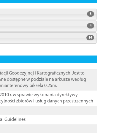
3
4
14
i Geodezyjnej i Kartograficznych. Jest to
Dane dostępne w podziale na arkusze według
zmiar terenowy piksela 0.25m.
2010 r. w sprawie wykonania dyrektywy
cyjności zbiorów i usług danych przestrzennych
cal Guidelines