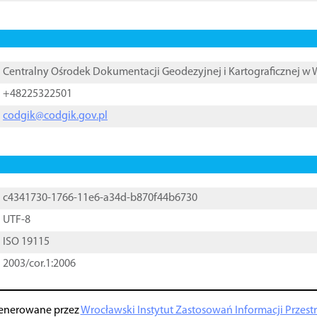
Centralny Ośrodek Dokumentacji Geodezyjnej i Kartograficznej w
+48225322501
codgik@codgik.gov.pl
c4341730-1766-11e6-a34d-b870f44b6730
UTF-8
ISO 19115
2003/cor.1:2006
enerowane przez
Wrocławski Instytut Zastosowań Informacji Przestrz