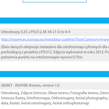
Ortoobrazy, 0.25, LPIS312, M-34-21-D-b-4-4
http://inspire.ec.europa.eu/metadata-codelist/TopicCategory/im
Zbiór danych obejmuje metadane dla otrofotomap cyfrowych dla o
pochodzącą z projektu LPIS312. Zdjęcia wykonane w roku 2012. Pr
położenia punktu na ortofotomapie wynosi 0.75m.
GEMET - INSPIRE themes, version 1.0
Ortoobrazy
,
Zdjęcie lotnicze
,
Obraz terenu
,
Fotografia terenu
,
Dane 
lotnicza
,
Rastry
,
Ortofotomapa
,
Orthoimagery
,
Aerial photography
,
data
,
Raster
,
Aerial ortoimagery
,
Aerial orthophotomap