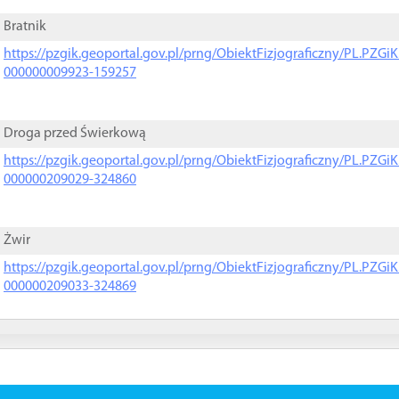
Bratnik
https://pzgik.geoportal.gov.pl/prng/ObiektFizjograficzny/PL.PZG
000000009923-159257
Droga przed Świerkową
https://pzgik.geoportal.gov.pl/prng/ObiektFizjograficzny/PL.PZG
000000209029-324860
Żwir
https://pzgik.geoportal.gov.pl/prng/ObiektFizjograficzny/PL.PZG
000000209033-324869