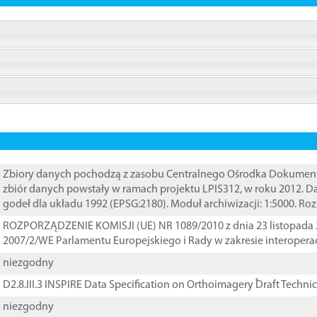
Zbiory danych pochodzą z zasobu Centralnego Ośrodka Dokumentacj
zbiór danych powstały w ramach projektu LPIS312, w roku 2012. 
godeł dla układu 1992 (EPSG:2180). Moduł archiwizacji: 1:5000. Ro
ROZPORZĄDZENIE KOMISJI (UE) NR 1089/2010 z dnia 23 listopada 
2007/2/WE Parlamentu Europejskiego i Rady w zakresie interopera
niezgodny
D2.8.III.3 INSPIRE Data Specification on Orthoimagery ֠Draft Techni
niezgodny