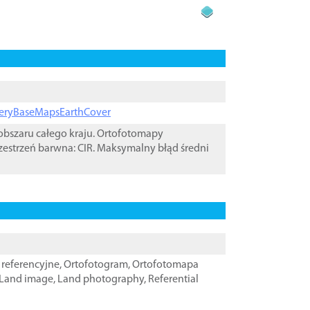
ageryBaseMapsEarthCover
bszaru całego kraju. Ortofotomapy
zestrzeń barwna: CIR. Maksymalny błąd średni
referencyjne
,
Ortofotogram
,
Ortofotomapa
Land image
,
Land photography
,
Referential