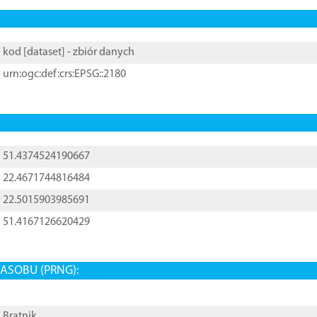
kod [
dataset
] - zbiór danych
urn:ogc:def:crs:EPSG::2180
51.4374524190667
22.4671744816484
22.5015903985691
51.4167126620429
ASOBU (PRNG):
Bratnik