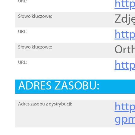
htt
URL:
Zdję
Słowo kluczowe:
htt
URL:
Ort
Słowo kluczowe:
http
URL:
ADRES ZASOBU:
http
Adres zasobu z dystrybucji:
gpm