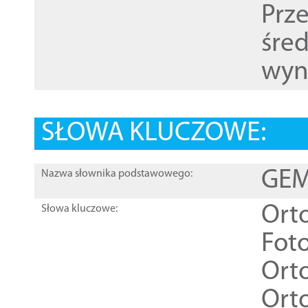
Prz
śre
wyn
SŁOWA KLUCZOWE:
GEME
Nazwa słownika podstawowego:
Ort
Słowa kluczowe:
Foto
Ort
Ort