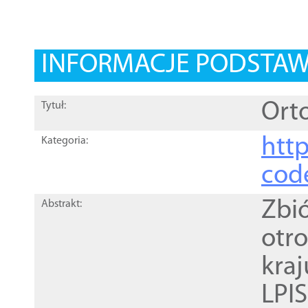
INFORMACJE PODSTA
Orto
Tytuł:
http
Kategoria:
cod
Zbi
Abstrakt:
otr
kra
LPI