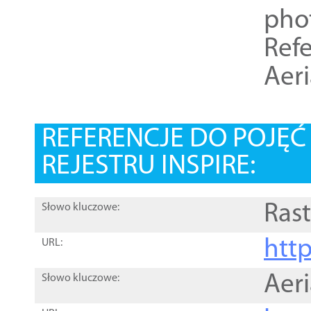
pho
Refe
Aer
REFERENCJE DO POJĘ
REJESTRU INSPIRE:
Rast
Słowo kluczowe:
htt
URL:
Aer
Słowo kluczowe: