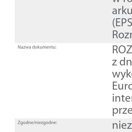
ark
(EPS
Roz
ROZ
Nazwa dokumentu:
z dn
wyk
Euro
inte
prz
nie
Zgodne/niezgodne: