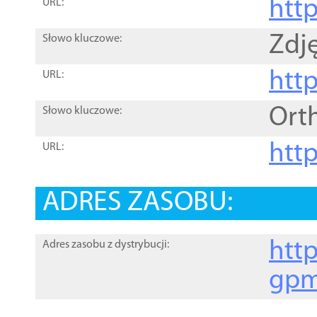
htt
URL:
Zdję
Słowo kluczowe:
htt
URL:
Ort
Słowo kluczowe:
http
URL:
ADRES ZASOBU:
http
Adres zasobu z dystrybucji:
gpm