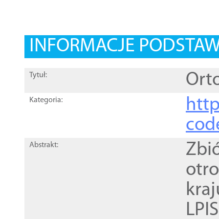
INFORMACJE PODSTA
Orto
Tytuł:
http
Kategoria:
cod
Zbi
Abstrakt:
otr
kra
LPI