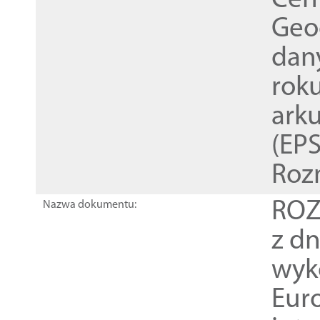
Cen
Geod
dan
rok
ark
(EPS
Roz
ROZ
Nazwa dokumentu:
z dn
wyk
Euro