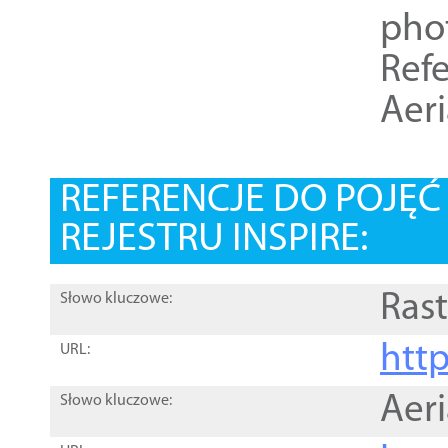
pho
Refe
Aer
REFERENCJE DO POJĘ
REJESTRU INSPIRE:
Rast
Słowo kluczowe:
htt
URL:
Aer
Słowo kluczowe: