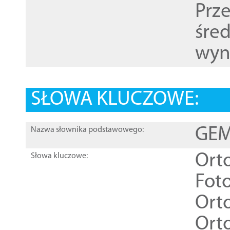
Prz
śre
wyn
SŁOWA KLUCZOWE:
GEME
Nazwa słownika podstawowego:
Ort
Słowa kluczowe:
Foto
Ort
Ort