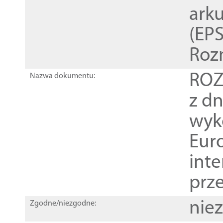
ark
(EPS
Roz
ROZ
Nazwa dokumentu:
z dn
wyk
Euro
inte
prz
nie
Zgodne/niezgodne: