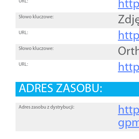
htt
URL:
Zdję
Słowo kluczowe:
htt
URL:
Ort
Słowo kluczowe:
http
URL:
ADRES ZASOBU:
http
Adres zasobu z dystrybucji:
gpm