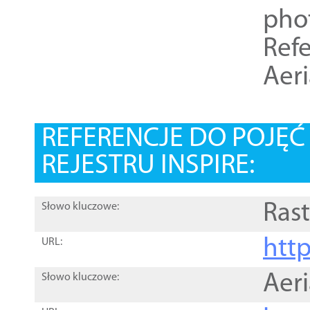
pho
Refe
Aer
REFERENCJE DO POJĘ
REJESTRU INSPIRE:
Rast
Słowo kluczowe:
htt
URL:
Aer
Słowo kluczowe: