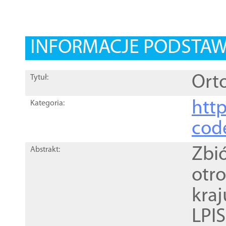
INFORMACJE PODSTA
Orto
Tytuł:
http
Kategoria:
cod
Zbi
Abstrakt:
otr
kra
LPI