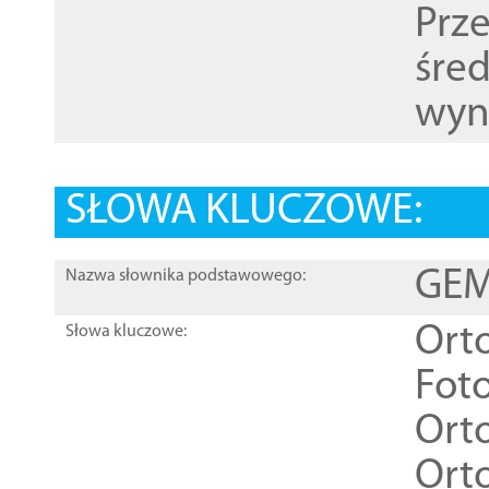
Prz
śre
wyn
SŁOWA KLUCZOWE:
GEME
Nazwa słownika podstawowego:
Ort
Słowa kluczowe:
Foto
Ort
Ort