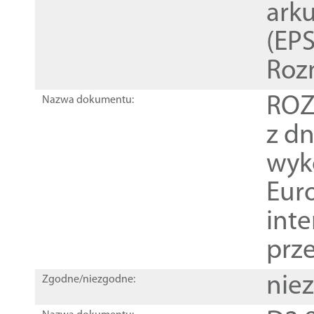
ark
(EPS
Roz
ROZ
Nazwa dokumentu:
z dn
wyk
Euro
inte
prz
nie
Zgodne/niezgodne: