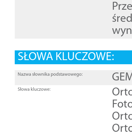
Prz
śre
wyn
SŁOWA KLUCZOWE:
GEME
Nazwa słownika podstawowego:
Ort
Słowa kluczowe:
Foto
Ort
Ort