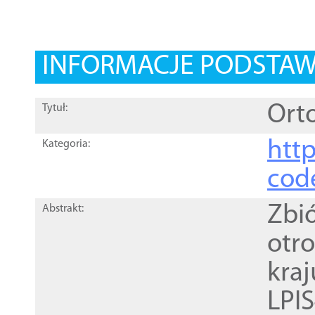
INFORMACJE PODSTA
Orto
Tytuł:
http
Kategoria:
cod
Zbi
Abstrakt:
otr
kra
LPI