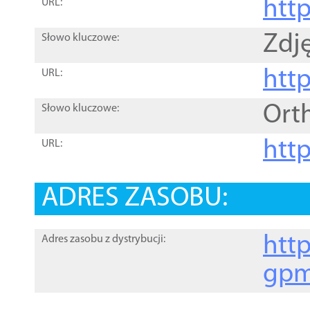
htt
URL:
Zdję
Słowo kluczowe:
htt
URL:
Ort
Słowo kluczowe:
http
URL:
ADRES ZASOBU:
http
Adres zasobu z dystrybucji:
gpm