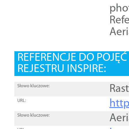
pho
Refe
Aer
REFERENCJE DO POJĘ
REJESTRU INSPIRE:
Rast
Słowo kluczowe:
htt
URL:
Aer
Słowo kluczowe: