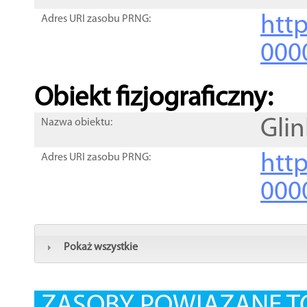
http
Adres URI zasobu PRNG:
000
Obiekt fizjograficzny:
Glin
Nazwa obiektu:
http
Adres URI zasobu PRNG:
000
Pokaż wszystkie
ZASOBY POWIĄZANE T