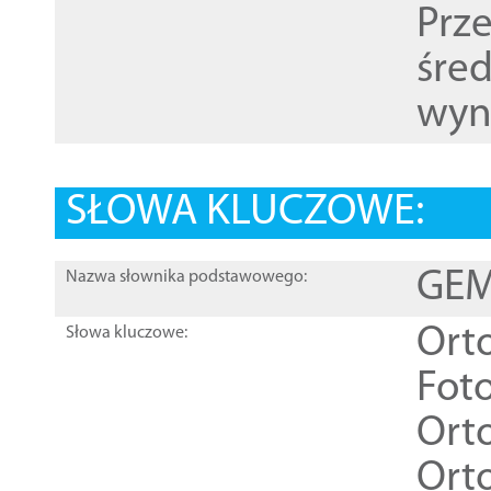
Prz
śre
wyn
SŁOWA KLUCZOWE:
GEME
Nazwa słownika podstawowego:
Ort
Słowa kluczowe:
Foto
Ort
Ort