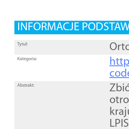
INFORMACJE PODSTA
Orto
Tytuł:
http
Kategoria:
cod
Zbi
Abstrakt:
otr
kra
LPI