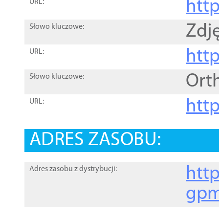
htt
URL:
Zdję
Słowo kluczowe:
htt
URL:
Ort
Słowo kluczowe:
http
URL:
ADRES ZASOBU:
http
Adres zasobu z dystrybucji:
gpm