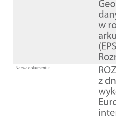
Geod
dan
w r
ark
(EPS
Roz
ROZ
Nazwa dokumentu:
z dn
wyk
Euro
inte