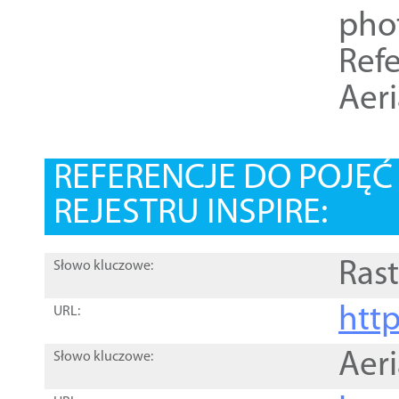
pho
Refe
Aer
REFERENCJE DO POJĘ
REJESTRU INSPIRE:
Rast
Słowo kluczowe:
htt
URL:
Aer
Słowo kluczowe: