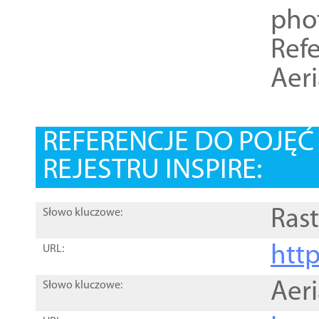
pho
Refe
Aer
REFERENCJE DO POJĘ
REJESTRU INSPIRE:
Rast
Słowo kluczowe:
htt
URL:
Aer
Słowo kluczowe: