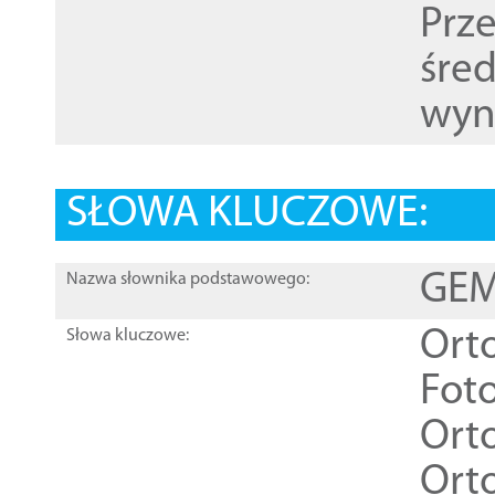
Prz
śre
wyn
SŁOWA KLUCZOWE:
GEME
Nazwa słownika podstawowego:
Ort
Słowa kluczowe:
Foto
Ort
Ort