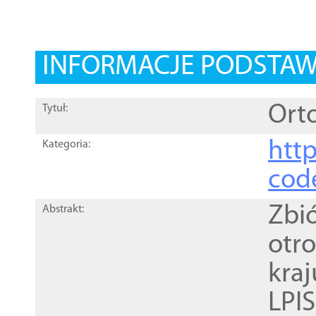
INFORMACJE PODSTA
Orto
Tytuł:
http
Kategoria:
cod
Zbi
Abstrakt:
otr
kra
LPI