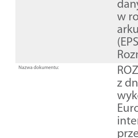
dan
w r
ark
(EPS
Roz
ROZ
Nazwa dokumentu:
z dn
wyk
Euro
inte
prz