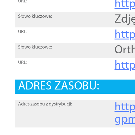
htt
URL:
Zdję
Słowo kluczowe:
htt
URL:
Ort
Słowo kluczowe:
http
URL:
ADRES ZASOBU:
http
Adres zasobu z dystrybucji:
gpm