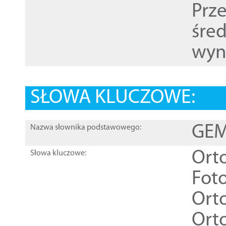
Prz
śre
wyn
SŁOWA KLUCZOWE:
GEME
Nazwa słownika podstawowego:
Ort
Słowa kluczowe:
Foto
Ort
Ort