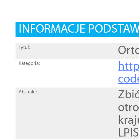
INFORMACJE PODSTA
Orto
Tytuł:
http
Kategoria:
cod
Zbi
Abstrakt:
otr
kra
LPI