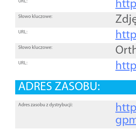
htt
URL:
Zdję
Słowo kluczowe:
htt
URL:
Ort
Słowo kluczowe:
http
URL:
ADRES ZASOBU:
http
Adres zasobu z dystrybucji:
gpm