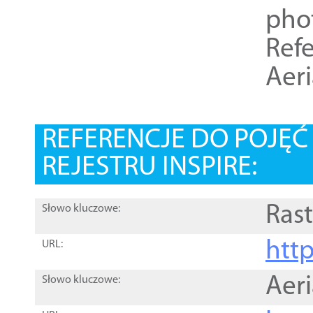
pho
Refe
Aer
REFERENCJE DO POJĘ
REJESTRU INSPIRE:
Rast
Słowo kluczowe:
htt
URL:
Aer
Słowo kluczowe: