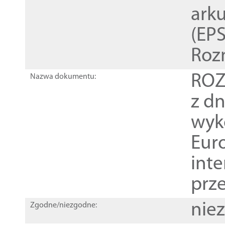
ark
(EPS
Roz
ROZ
Nazwa dokumentu:
z dn
wyk
Euro
inte
prz
nie
Zgodne/niezgodne: