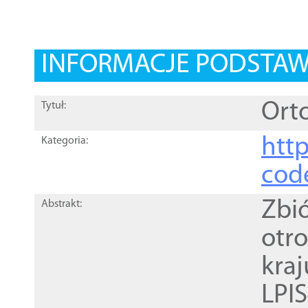
INFORMACJE PODSTA
Orto
Tytuł:
http
Kategoria:
cod
Zbi
Abstrakt:
otr
kra
LPI