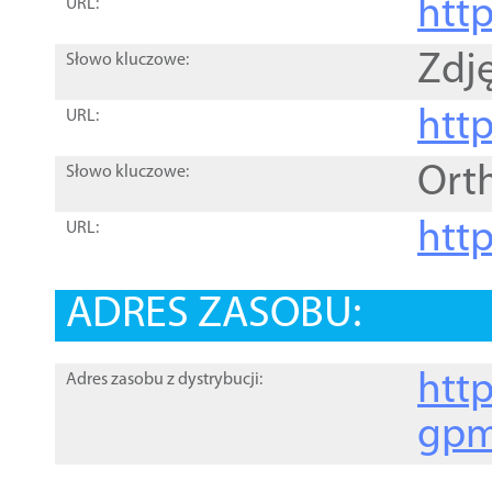
htt
URL:
Zdję
Słowo kluczowe:
htt
URL:
Ort
Słowo kluczowe:
http
URL:
ADRES ZASOBU:
http
Adres zasobu z dystrybucji:
gpm