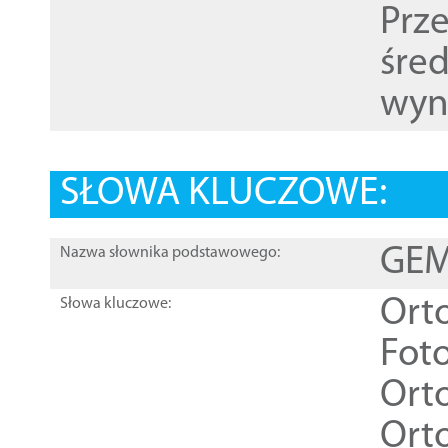
Prz
śre
wyn
SŁOWA KLUCZOWE:
GEME
Nazwa słownika podstawowego:
Ort
Słowa kluczowe:
Foto
Ort
Ort