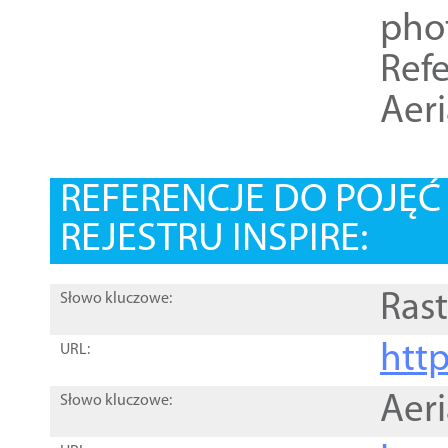
pho
Refe
Aer
REFERENCJE DO POJĘ
REJESTRU INSPIRE:
Rast
Słowo kluczowe:
htt
URL:
Aer
Słowo kluczowe: