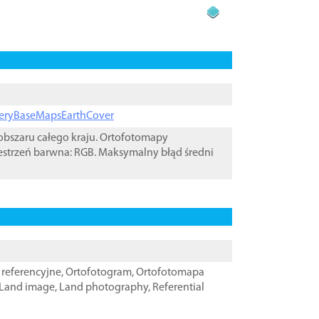
ageryBaseMapsEarthCover
bszaru całego kraju. Ortofotomapy
estrzeń barwna: RGB. Maksymalny błąd średni
referencyjne
,
Ortofotogram
,
Ortofotomapa
Land image
,
Land photography
,
Referential