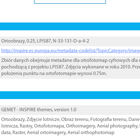
Ortoobrazy, 0.25, LPIS87, N-33-131-D-a-4-2
http://inspire.ec.europa.eu/metadata-codelist/TopicCategory/im
Zbiór danych obejmuje metadane dla otrofotomap cyfrowych dla o
pochodzącą z projektu LPIS87. Zdjęcia wykonane w roku 2010. Prz
położenia punktu na ortofotomapie wynosi 0.75m.
GEMET - INSPIRE themes, version 1.0
Ortoobrazy
,
Zdjęcie lotnicze
,
Obraz terenu
,
Fotografia terenu
,
Dane 
lotnicza
,
Rastry
,
Ortofotomapa
,
Orthoimagery
,
Aerial photography
,
data
,
Raster
,
Aerial ortoimagery
,
Aerial orthophotomap