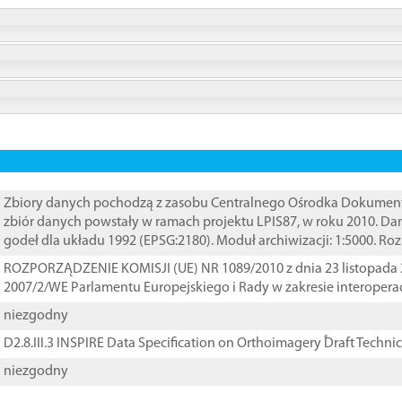
Zbiory danych pochodzą z zasobu Centralnego Ośrodka Dokumentacj
zbiór danych powstały w ramach projektu LPIS87, w roku 2010. D
godeł dla układu 1992 (EPSG:2180). Moduł archiwizacji: 1:5000. Ro
ROZPORZĄDZENIE KOMISJI (UE) NR 1089/2010 z dnia 23 listopada 
2007/2/WE Parlamentu Europejskiego i Rady w zakresie interopera
niezgodny
D2.8.III.3 INSPIRE Data Specification on Orthoimagery ֠Draft Techni
niezgodny