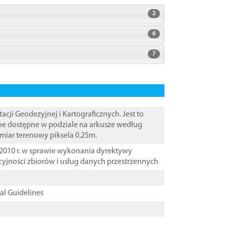
2
6
7
i Geodezyjnej i Kartograficznych. Jest to
ane dostępne w podziale na arkusze według
zmiar terenowy piksela 0.25m.
2010 r. w sprawie wykonania dyrektywy
cyjności zbiorów i usług danych przestrzennych
cal Guidelines