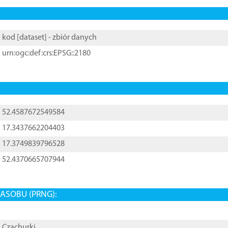
kod [
dataset
] - zbiór danych
urn:ogc:def:crs:EPSG::2180
52.4587672549584
17.3437662204403
17.3749839796528
52.4370665707944
ASOBU (PRNG):
Czachurki