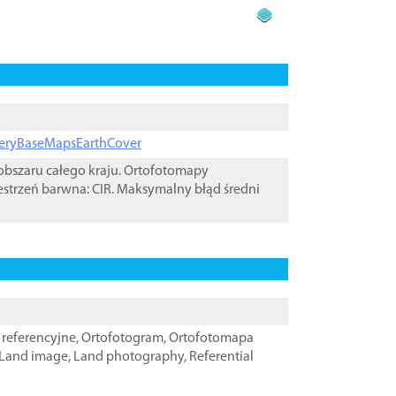
ageryBaseMapsEarthCover
bszaru całego kraju. Ortofotomapy
estrzeń barwna: CIR. Maksymalny błąd średni
referencyjne
,
Ortofotogram
,
Ortofotomapa
Land image
,
Land photography
,
Referential