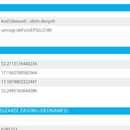
kod [
dataset
] - zbiór danych
urn:ogc:def:crs:EPSG::2180
52.2713176440234
17.1562700582564
17.1874802322447
52.2495162644286
BSZARZE ZASOBU (GEONAMES):
6285213