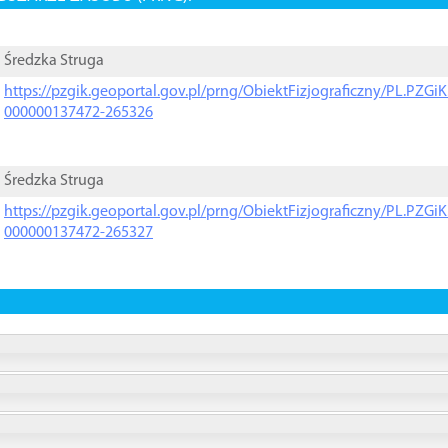
Średzka Struga
https://pzgik.geoportal.gov.pl/prng/ObiektFizjograficzny/PL.PZG
000000137472-265326
Średzka Struga
https://pzgik.geoportal.gov.pl/prng/ObiektFizjograficzny/PL.PZG
000000137472-265327