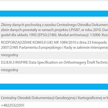
Zbiory danych pochodzą z zasobu Centralnego Ośrodka Dokumentacj
zbiór danych powstały w ramach projektu LPIS87, w roku 2010. D
godeł dla układu 1992 (EPSG:2180). Moduł archiwizacji: 1:5000. Ro
ROZPORZĄDZENIE KOMISJI (UE) NR 1089/2010 z dnia 23 listopada 
2007/2/WE Parlamentu Europejskiego i Rady w zakresie interopera
niezgodny
D2.8.III.3 INSPIRE Data Specification on Orthoimagery ֠Draft Techni
niezgodny
Centralny Ośrodek Dokumentacji Geodezyjnej i Kartograficznej w
+48225322501