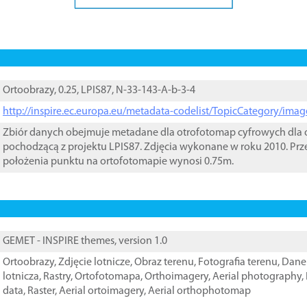
Ortoobrazy, 0.25, LPIS87, N-33-143-A-b-3-4
http://inspire.ec.europa.eu/metadata-codelist/TopicCategory/im
Zbiór danych obejmuje metadane dla otrofotomap cyfrowych dla o
pochodzącą z projektu LPIS87. Zdjęcia wykonane w roku 2010. Prz
położenia punktu na ortofotomapie wynosi 0.75m.
GEMET - INSPIRE themes, version 1.0
Ortoobrazy
,
Zdjęcie lotnicze
,
Obraz terenu
,
Fotografia terenu
,
Dane 
lotnicza
,
Rastry
,
Ortofotomapa
,
Orthoimagery
,
Aerial photography
,
data
,
Raster
,
Aerial ortoimagery
,
Aerial orthophotomap