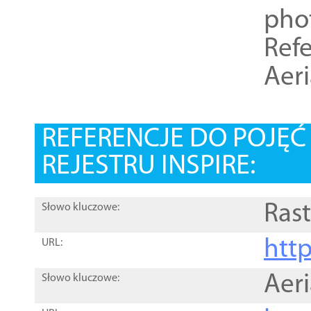
pho
Refe
Aer
REFERENCJE DO POJĘ
REJESTRU INSPIRE:
Rast
Słowo kluczowe:
htt
URL:
Aer
Słowo kluczowe: