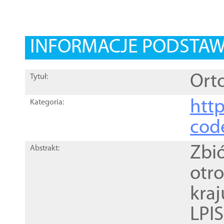
INFORMACJE PODSTA
Orto
Tytuł:
http
Kategoria:
cod
Zbi
Abstrakt:
otr
kra
LPI