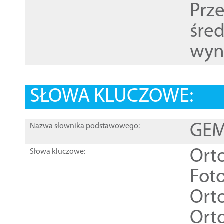
Prz
śre
wyn
SŁOWA KLUCZOWE:
GEME
Nazwa słownika podstawowego:
Ort
Słowa kluczowe:
Foto
Ort
Ort