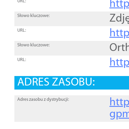
htt
URL:
Zdję
Słowo kluczowe:
htt
URL:
Ort
Słowo kluczowe:
http
URL:
ADRES ZASOBU:
http
Adres zasobu z dystrybucji:
gpm